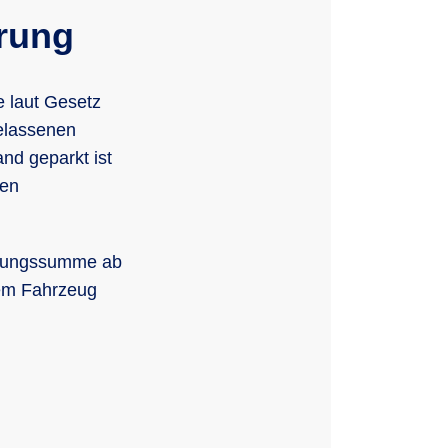
erung
e laut Gesetz
gelassenen
nd geparkt ist
den
herungssumme ab
rem Fahrzeug