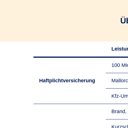
Ü
Leistu
100 Mi
Haftplichtversicherung
Mallorc
Kfz-Um
Brand,
Kurzsc