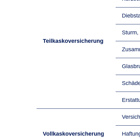
Diebst
Sturm,
Teilkaskoversicherung
Zusamm
Glasbr
Schäde
Erstat
Versic
Vollkaskoversicherung
Haftung