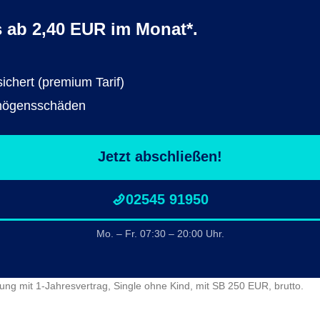
s ab 2,40 EUR im Monat*.
ichert (premium Tarif)
rmögensschäden
Jetzt abschließen!
02545 91950
Mo. – Fr. 07:30 – 20:00 Uhr.
ung mit 1-Jahresvertrag, Single ohne Kind, mit SB 250 EUR, brutto.