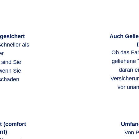
bgesichert
Auch Gelie
chneller als
Ob das Fah
er
geliehene 
 sind Sie
daran ei
 wenn Sie
Versicheru
 Schaden
vor una
t (comfort
Umfang
if)
Von P