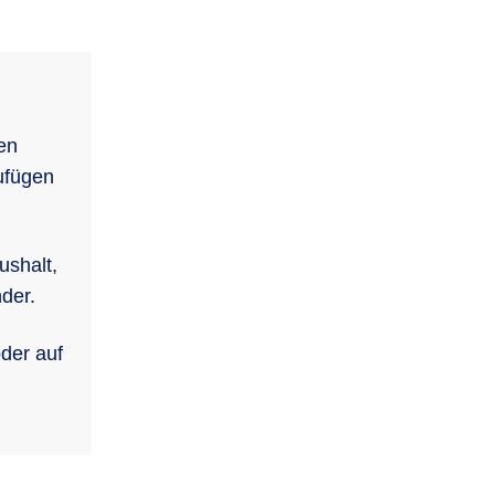
len
ufügen
ushalt,
der.
der auf