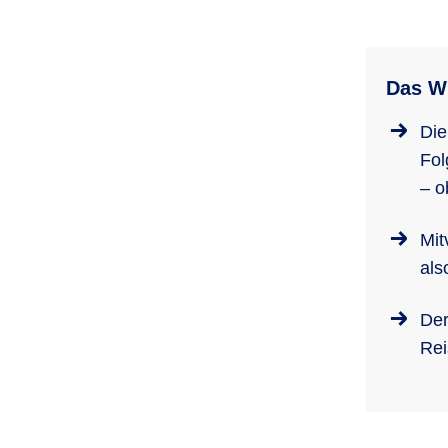
Das Wi
Die
Fol
– o
Mit
als
Der
Rei