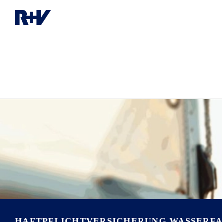
HAFTPFLICHT­VERSICHERUNG WASSERF