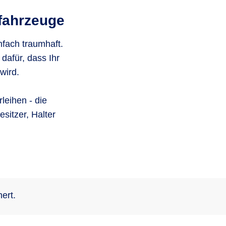
rfahrzeuge
nfach traumhaft.
dafür, dass Ihr
wird.
leihen - die
sitzer, Halter
ert.