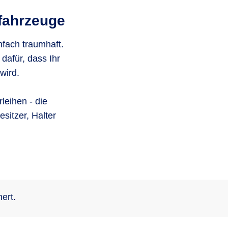
rfahrzeuge
nfach traumhaft.
dafür, dass Ihr
wird.
leihen - die
sitzer, Halter
ert.