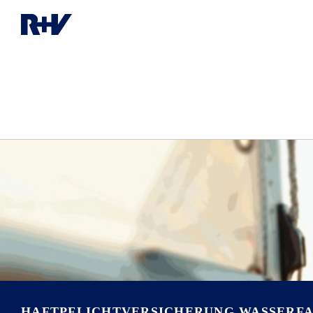
HAFTPFLICHT­VERSICHERUNG WASSERF