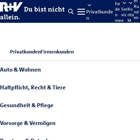
m
ha
Ku
Du bist nicht
de
Ser
Ko
Privatkunde
nd
n
vic
nta
allein.
n
en
me
e
kt
po
lde
rta
n
l
Privatkunden
Firmenkunden
Auto & Wohnen
Haftpflicht, Recht & Tiere
Gesundheit & Pflege
Vorsorge & Vermögen