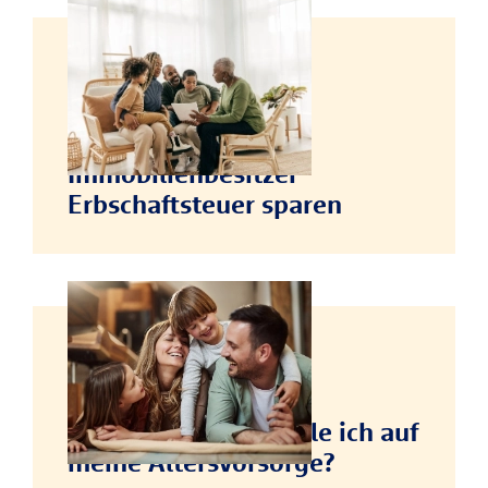
STEUERN SPAREN
Nießbrauch: Als
Immobilienbesitzer
Erbschaftsteuer sparen
STEUERN SPAREN
Wie viel Steuern zahle ich auf
meine Altersvorsorge?