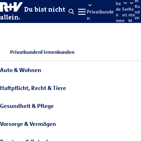
m
ha
Ku
Du bist nicht
de
Ser
Ko
Privatkunde
nd
n
vic
nta
allein.
n
en
me
e
kt
po
lde
rta
n
l
Privatkunden
Firmenkunden
Auto & Wohnen
Haftpflicht, Recht & Tiere
Gesundheit & Pflege
Vorsorge & Vermögen