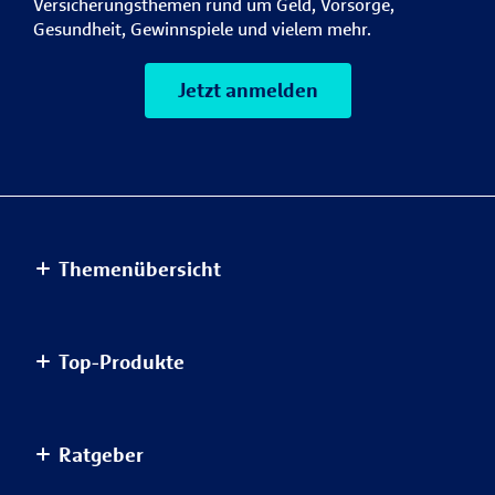
Versicherungsthemen rund um Geld, Vorsorge,
Gesundheit, Gewinnspiele und vielem mehr.
Jetzt anmelden
Themenübersicht
Altersvorsorge
Top-Produkte
Haus & Wohnung
Einkommensvorsorge & Familie
AnsparKombi Safe+Smart
Ratgeber
Elektronikversicherungen
Auslandsreisekrankenversicherung