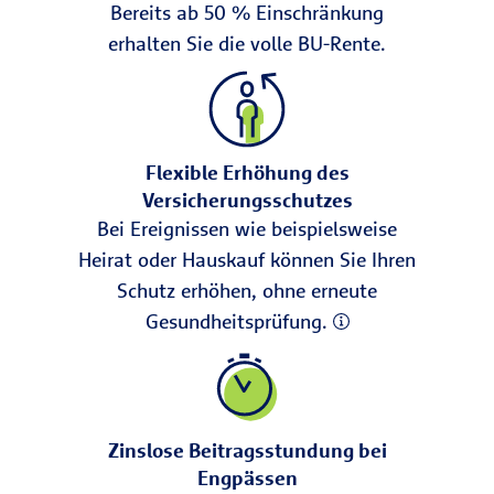
Bereits ab 50 % Einschränkung
erhalten Sie die volle BU-Rente.
Flexible Erhöhung des
Versicherungsschutzes
Quelle: R+V Versicherung, Anteil der Berufe der BU-
Bei Ereignissen wie beispielsweise
Leistungsfälle 2023.
Heirat oder Hauskauf können Sie Ihren
BU betrifft alle Berufe
Schutz erhöhen, ohne erneute
Das Risiko konzentriert sich
nicht nur auf
Gesundheitsprüfung.
Berufe mit hoher körperlicher
Belastung
. Auch
klassische
Schreibtischberufe
sind betroffen.
Langer Bildschirmkontakt, monotone
Zinslose Beitragsstundung bei
Haltung und fehlende Bewegung
Engpässen