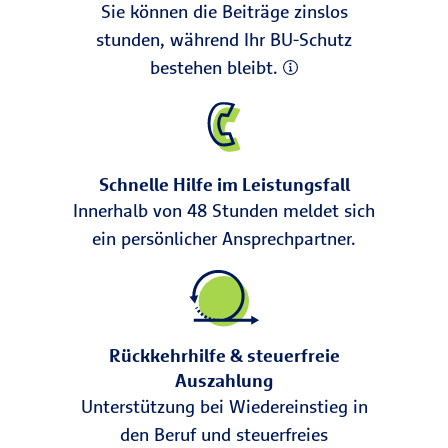
belasten den Rücken.
Hoher Zeitdruck
Sie können die Beiträge zinslos
und ständige Erreichbarkeit
erhöhen die
stunden, während Ihr BU-Schutz
psychische Last. So entsteht
bestehen bleibt.
Berufsunfähigkeit quer durch viele
Branchen und Altersgruppen.
Fazit:
Genau hier setzt unsere
Schnelle Hilfe im Leistungsfall
Berufsunfähigkeitsversicherung an. Wir
Innerhalb von 48 Stunden meldet sich
zahlen die vereinbarte
ein persönlicher Ansprechpartner.
Berufsunfähigkeitsrente monatlich, wenn
Ihre Tätigkeit aus gesundheitlichen
Gründen nicht mehr möglich ist. So haben
Sie die Möglichkeit, Ihren Lebensstandard
Rückkehrhilfe & steuerfreie
zu halten und die Zeit ohne Gehalt zu
Auszahlung
überbrücken.
Unterstützung bei Wiedereinstieg in
den Beruf und steuerfreies