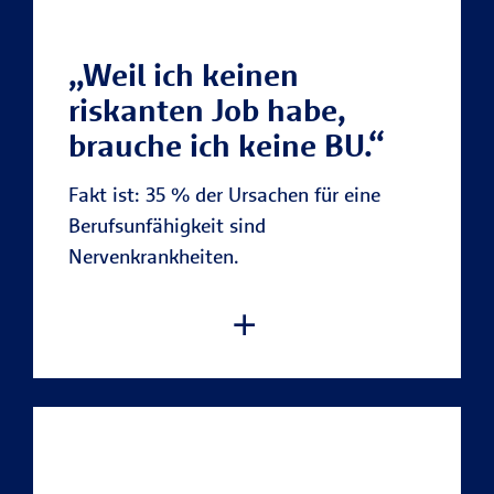
Die R+V gehört zu den Besten. Die
„Weil ich keinen
Leistungsquote gibt an, wie viele von 100
riskanten Job habe,
abschließend gestellten Anträgen auf
brauche ich keine BU.“
Zahlung einer BU-Rente eine Versicherung
tatsächlich bewilligt.
Fakt ist: 35 % der Ursachen für eine
Berufsunfähigkeit sind
Nervenkrankheiten.
Beim Abschluss einer
Berufsunfähigkeit (BU) kann jeden
Berufsunfähigkeitsversicherung (BU)
treffen
erwarten Sie, dass Ihre Versicherung im