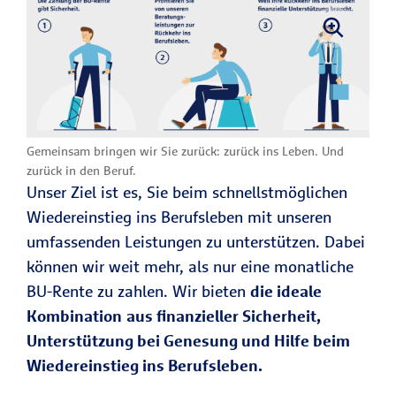
Allgemeinmedizin
berufsunfähi
behandelt, so
g werden,
akzeptieren wir auch
bekommen S
dessen Attest.
ie die
Handelt es sich aber
Überschüsse
z. B. um eine
schwere Depression,
für diesen
Gemeinsam bringen wir Sie zurück: zurück ins Leben. Und
erwarten wir das
Zeitraum zur
zurück in den Beruf.
Attest eines
Unser Ziel ist es, Sie beim schnellstmöglichen
finanziellen
Psychiaters oder
Wiedereinstieg ins Berufsleben mit unseren
Unterstützun
Ähnliches.
umfassenden Leistungen zu unterstützen. Dabei
g direkt
Hinweis:
können wir weit mehr, als nur eine monatliche
ausgezahlt.
ist
AU-Rente
Die
BU-Rente zu zahlen. Wir bieten
die ideale
Im Todesfall
keine eigene
Kombination
aus finanzieller Sicherheit,
Rentenart, sondern
zahlen wir
Unterstützung bei Genesung und Hilfe beim
eine Leistung
das
Wiedereinstieg ins Berufsleben.
innerhalb Ihrer
angesammel
Berufsunfähigkeitsv