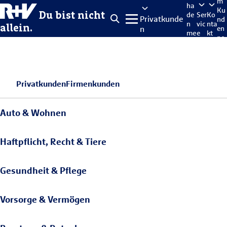
m
ha
Ku
Du bist nicht
de
Ser
Ko
Privatkunde
nd
n
vic
nta
allein.
n
en
me
e
kt
po
lde
rta
n
l
Privatkunden
Firmenkunden
Auto & Wohnen
Haftpflicht, Recht & Tiere
Gesundheit & Pflege
Vorsorge & Vermögen