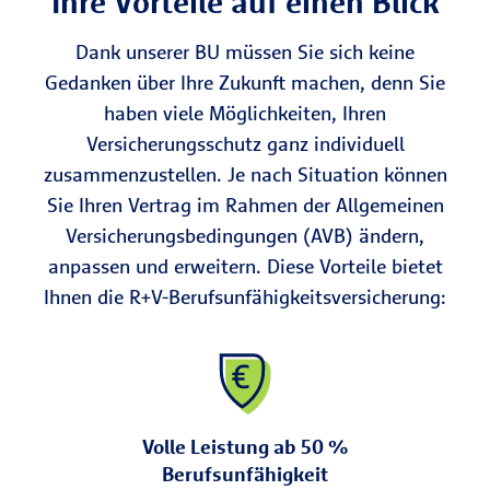
Ihre Vorteile auf einen Blick
Schätzungen der Deutschen
Psychische Leiden
gehören zu den
Rentenversicherung wird etwa jeder vierte
Nervenkrankheiten und zählen zu den
Dank unserer BU müssen Sie sich keine
Arbeitnehmer (ungefähr 25 %) im Laufe
häufigsten Ursachen. Dazu gehören
Gedanken über Ihre Zukunft machen, denn Sie
seines Berufslebens berufsunfähig.
Depressionen, Belastungsstörungen,
haben viele Möglichkeiten, Ihren
Ängste und Neurosen
. An zweiter Stelle
Versicherungsschutz ganz individuell
* Quelle: GDV, „7 Fakten zur
stehen
Erkrankungen des Skelett- und
zusammenzustellen. Je nach Situation können
Berufsunfähigkeitsversicherung“, Gesamtverband der
Bewegungsapparates
. Beide Ursachen
Sie Ihren Vertrag im Rahmen der Allgemeinen
Deutschen Versicherungswirtschaft e. V., Stand:
August 2025.
können die Tätigkeit stark einschränken
Versicherungsbedingungen (AVB) ändern,
und machen die gewohnte Arbeit oft
anpassen und erweitern. Diese Vorteile bietet
unmöglich.
Ihnen die R+V-Berufsunfähigkeitsversicherung:
* Quelle: GDV, „7 Fakten zur
Berufsunfähigkeitsversicherung“, Gesamtverband der
Deutschen Versicherungswirtschaft e. V., Stand:
August 2025.
Volle Leistung ab 50 %
Berufsunfähigkeit