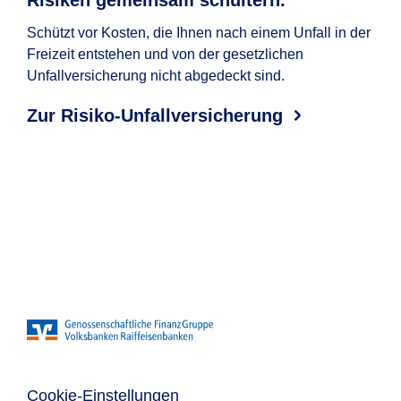
Risiken gemeinsam schultern.
Da
Um
Schützt vor Kosten, die Ihnen nach einem Unfall in der
Freizeit entstehen und von der gesetzlichen
Die 
Unfallversicherung nicht abgedeckt sind.
alle
Per
Zur Risiko-Unfallversicherung
Ba
Cookie-Einstellungen