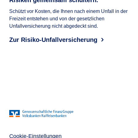
Risiken gemeinsam schultern.
Da
Um
Schützt vor Kosten, die Ihnen nach einem Unfall in der
Freizeit entstehen und von der gesetzlichen
Die 
Unfallversicherung nicht abgedeckt sind.
alle
Per
Zur Risiko-Unfallversicherung
Ba
Cookie-Einstellungen