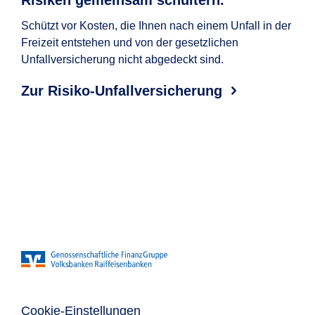
Risiken gemeinsam schultern.
Da
Um
Schützt vor Kosten, die Ihnen nach einem Unfall in der
Freizeit entstehen und von der gesetzlichen
Die 
Unfallversicherung nicht abgedeckt sind.
alle
Per
Zur Risiko-Unfallversicherung
Ba
Cookie-Einstellungen