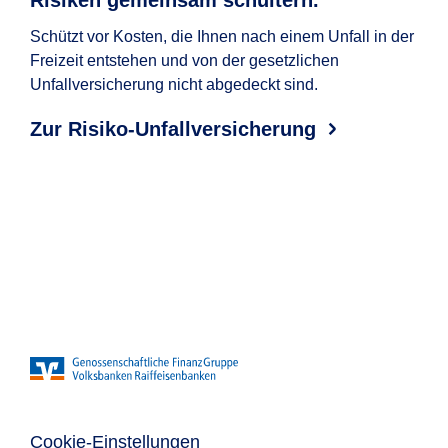
Risiken gemeinsam schultern.
Da
Um
Schützt vor Kosten, die Ihnen nach einem Unfall in der
Freizeit entstehen und von der gesetzlichen
Die 
Unfallversicherung nicht abgedeckt sind.
alle
Per
Zur Risiko-Unfallversicherung
Ba
Cookie-Einstellungen