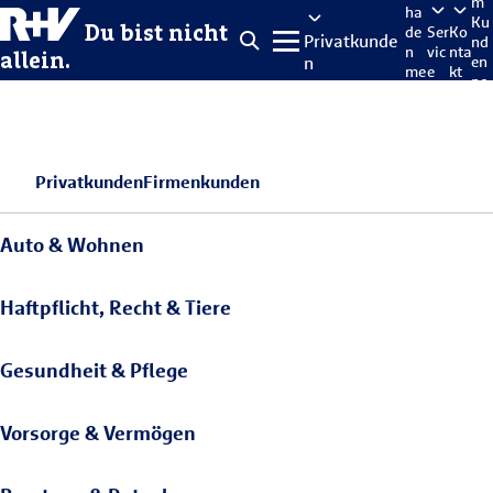
m
ha
Ku
Du bist nicht
de
Ser
Ko
Privatkunde
nd
n
vic
nta
allein.
n
en
me
e
kt
po
lde
rta
n
l
Privatkunden
Firmenkunden
Auto & Wohnen
Haftpflicht, Recht & Tiere
Gesundheit & Pflege
Vorsorge & Vermögen