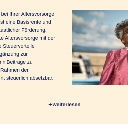
bei Ihrer Altersvorsorge
st eine Basisrente und
taatlicher Förderung.
te Altersvorsorge
mit der
 Steuervorteile
Ergänzung zur
nn Beiträge zu
m Rahmen der
t steuerlich absetzbar.
räge vom Staat zurück. Die Steuer fällt dann erst bei Rent
weiterlesen
ase. Mit der Rürup-Rente der R+V können Sie außerdem 