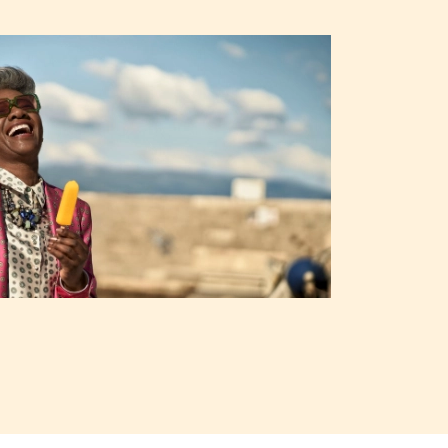
eneintritt an – meist fällt der Steuersatz
die Ertragschancen der Kapitalmärkte