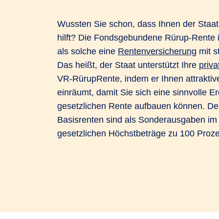
Wussten Sie schon, dass Ihnen der Staat 
hilft? Die Fondsgebundene Rürup-Rente i
als solche eine
Rentenversicherung
mit s
Das heißt, der Staat unterstützt Ihre
priva
VR-RürupRente, indem er Ihnen attraktive
einräumt, damit Sie sich eine sinnvolle 
gesetzlichen Rente aufbauen können. De
Basisrenten sind als Sonderausgaben i
gesetzlichen Höchstbeträge zu 100 Prozen
So holen Sie sich bis einen Teil Ihrer Beit
dann niedriger aus als in der Erwerbsph
und Steuervorteile nutzen.
Attraktive Steuervorteile