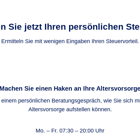
ge zu Ihrer Basisrente steuerlich als Sonderausgaben i
 Sie jetzt Ihren persönlichen Ste
Ermitteln Sie mit wenigen Eingaben Ihren Steuervorteil.
derausgaben absetzbar. Der steuerlich förderfähige Höch
 und für gemeinsam veranlagte Ehegatten und eingetrag
Machen Sie einen Haken an Ihre Altersvorsorg
n einem persönlichen Beratungsgespräch, wie Sie sich mit
Altersvorsorge aufstellen können.
Mo. – Fr. 07:30 – 20:00 Uhr