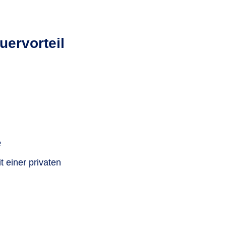
m Rahmen der gesetzlichen Höchstbeträge
uervorteil
stbetrag in der Basisversorgung beträgt
ene Lebenspartner 61.652 Euro.
e
 einer privaten