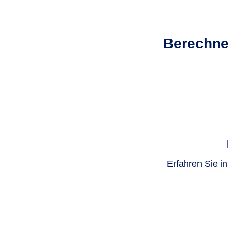
Seit 2023 können Sie eingezahlte Beiträ
Berechnen
zu 100 Prozent absetzen.
Die Höchstbeiträge sind jährlich als Son
2026 für einzeln Veranlagte 30.826 Euro
Erfahren Sie i