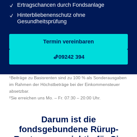
Ertragschancen durch Fondsanlage
Hinterbliebenenschutz ohne
Gesundheitsprüfung
Termin vereinbaren
09242 394
¹Beiträge zu Basisrenten sind zu 100 % als Sonderausgaben
im Rahmen der Höchstbeträge bei der Einkommensteuer
absetzbar.
²Sie erreichen uns Mo. – Fr. 07:30 – 20:00 Uhr.
Darum ist die
fondsgebundene Rürup-