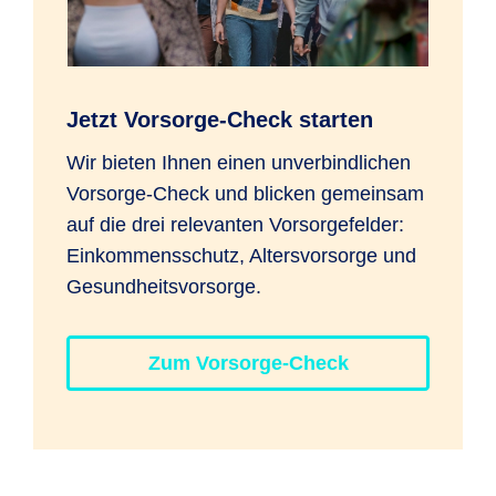
Sie pausieren, reduzieren oder auf
Anfrage erhöhen.
Jetzt Vorsorge-Check starten
Änderungsauftrag für Anlagestrategie
Wir bieten Ihnen einen unverbindlichen
Mit dem Änderungsauftrag können Sie die
Vorsorge-Check und blicken gemeinsam
Anlagestrategie Ihrer Rürup-Rente
auf die drei relevanten Vorsorgefelder:
wechseln und/oder eine Zuzahlung
Einkommensschutz, Altersvorsorge und
beauftragen. Das geht digital über Ihren
Gesundheitsvorsorge.
Kundenzugang zu "
Meine R+V
" oder mit
dem
Änderungsauftrag
.
Zum Vorsorge-Check