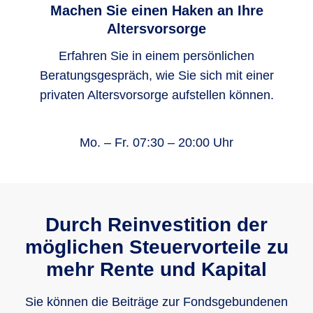
Machen Sie einen Haken an Ihre
Altersvorsorge
Die Höchstbeiträge sind jährlich als
Sonderausgaben absetzbar. Der steuerlich
Erfahren Sie in einem persönlichen
förderfähige Höchstbetrag in der
Beratungsgespräch, wie Sie sich mit einer
Basisversorgung beträgt 2026 für einzeln
privaten Altersvorsorge aufstellen können.
Veranlagte 30.826 Euro und für gemeinsam
veranlagte Ehegatten und eingetragene
Mo. – Fr. 07:30 – 20:00 Uhr
Lebenspartner 61.652 Euro.
Durch Reinvestition der
möglichen Steuervorteile zu
mehr Rente und Kapital
Sie können die Beiträge zur Fondsgebundenen