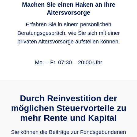
Machen Sie einen Haken an Ihre
Altersvorsorge
Die Höchstbeiträge sind jährlich als
Sonderausgaben absetzbar. Der steuerlich
Erfahren Sie in einem persönlichen
förderfähige Höchstbetrag in der
Beratungsgespräch, wie Sie sich mit einer
Basisversorgung beträgt 2026 für einzeln
privaten Altersvorsorge aufstellen können.
Veranlagte 30.826 Euro und für gemeinsam
veranlagte Ehegatten und eingetragene
Mo. – Fr. 07:30 – 20:00 Uhr
Lebenspartner 61.652 Euro.
Durch Reinvestition der
möglichen Steuervorteile zu
mehr Rente und Kapital
Sie können die Beiträge zur Fondsgebundenen