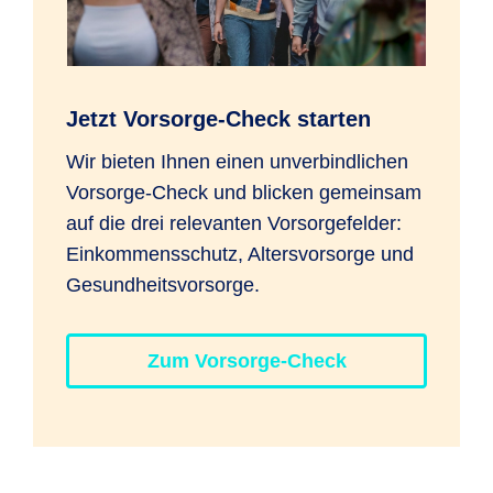
Sie pausieren, reduzieren oder auf
Anfrage erhöhen.
Jetzt Vorsorge-Check starten
Änderungsauftrag für Anlagestrategie
Wir bieten Ihnen einen unverbindlichen
Mit dem Änderungsauftrag können Sie die
Vorsorge-Check und blicken gemeinsam
Anlagestrategie Ihrer Rürup-Rente
auf die drei relevanten Vorsorgefelder:
wechseln und/oder eine Zuzahlung
Einkommensschutz, Altersvorsorge und
beauftragen. Das geht digital über Ihren
Gesundheitsvorsorge.
Kundenzugang zu "
Meine R+V
" oder mit
dem
Änderungsauftrag
.
Zum Vorsorge-Check