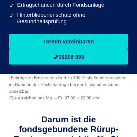
Ertragschancen durch Fondsanlage
Hinterbliebenenschutz ohne
Gesundheitsprüfung
Termin vereinbaren
09206 899
¹Beiträge zu Basisrenten sind zu 100 % als Sonderausgaben
im Rahmen der Höchstbeträge bei der Einkommensteuer
absetzbar.
²Sie erreichen uns Mo. – Fr. 07:30 – 20:00 Uhr.
Darum ist die
fondsgebundene Rürup-