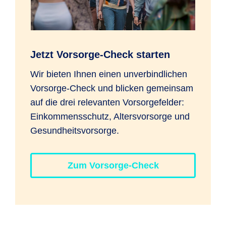
Sie pausieren, reduzieren oder auf
Anfrage erhöhen.
Jetzt Vorsorge-Check starten
Änderungsauftrag für Anlagestrategie
Wir bieten Ihnen einen unverbindlichen
Mit dem Änderungsauftrag können Sie die
Vorsorge-Check und blicken gemeinsam
Anlagestrategie Ihrer Rürup-Rente
auf die drei relevanten Vorsorgefelder:
wechseln und/oder eine Zuzahlung
Einkommensschutz, Altersvorsorge und
beauftragen. Das geht digital über Ihren
Gesundheitsvorsorge.
Kundenzugang zu "
Meine R+V
" oder mit
dem
Änderungsauftrag
.
Zum Vorsorge-Check