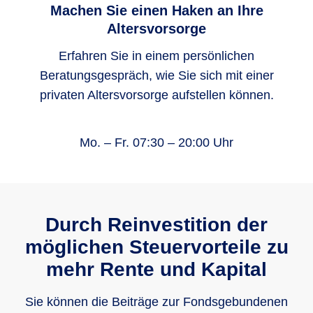
Machen Sie einen Haken an Ihre
Altersvorsorge
Die Höchstbeiträge sind jährlich als
Sonderausgaben absetzbar. Der steuerlich
Erfahren Sie in einem persönlichen
förderfähige Höchstbetrag in der
Beratungsgespräch, wie Sie sich mit einer
Basisversorgung beträgt 2026 für einzeln
privaten Altersvorsorge aufstellen können.
Veranlagte 30.826 Euro und für gemeinsam
veranlagte Ehegatten und eingetragene
Mo. – Fr. 07:30 – 20:00 Uhr
Lebenspartner 61.652 Euro.
Durch Reinvestition der
möglichen Steuervorteile zu
mehr Rente und Kapital
Sie können die Beiträge zur Fondsgebundenen