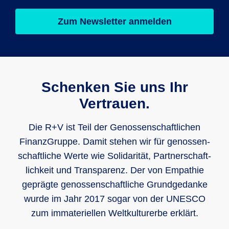
Zum Newsletter anmelden
Schenken Sie uns Ihr
Vertrauen.
Die R+V ist Teil der Genos­sen­schaft­lichen
Finanz­Gruppe. Damit stehen wir für genos­sen­
schaft­liche Werte wie Soli­darität, Part­ner­schaft­
lich­keit und Trans­parenz. Der von Empathie
geprägte genos­sen­schaft­liche Grund­gedanke
wurde im Jahr 2017 sogar von der UNESCO
zum imma­teri­ellen Welt­kultur­erbe erklärt.