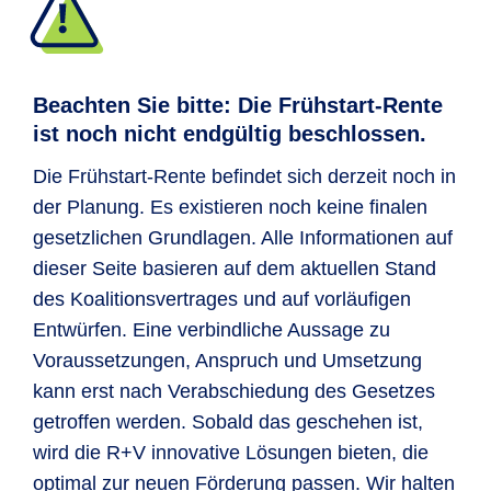
den Kapitalmarkt heranführen.
Altersvorsorge-Vertrag.
Altersvorsorgedepot eröffnen. Diese
Auffanglösung bedeutet, dass der nicht
Nach dem 18. Lebensjahr können die
abgerufene Förderbetrag für die
Depots durch private Einzahlungen weiter
Beachten Sie bitte: Die Frühstart-Rente
Frühstart-Rente von monatlich 10 EUR
bespart werden, sodass ein zusätzlicher
ist noch nicht endgültig beschlossen.
über die Bundesbank angelegt wird.
individueller Vorsorgebaustein zur
Die Frühstart-Rente befindet sich derzeit noch in
gesetzlichen Rente entsteht. Das
Wichtig:
Zuzahlungen
oder die
der Planung. Es existieren noch keine finalen
angesparte Kapital ist
vor staatlichem
Berücksichtigung individueller
gesetzlichen Grundlagen. Alle Informationen auf
Zugriff geschützt
und
wird erst mit
Anlagepräferenzen sind dabei
nicht
dieser Seite basieren auf dem aktuellen Stand
Erreichen der Regelaltersgrenze
möglich.
des Koalitionsvertrages und auf vorläufigen
(derzeit 67 Jahre) ausgezahlt.
Ein
Entwürfen. Eine verbindliche Aussage zu
vorzeitiger Zugriff soll nicht möglich sein.
Eltern können sich in diesem Fall noch zu
Voraussetzungen, Anspruch und Umsetzung
Die Erträge aus dem Depot sollen
bis
einem späteren Zeitpunkt für die
kann erst nach Verabschiedung des Gesetzes
zum Renteneintritt steuerfrei
sein.
Eröffnung eines individuellen Vertrags für
getroffen werden. Sobald das geschehen ist,
ihr Kind entscheiden. Der bis dahin in der
wird die R+V innovative Lösungen bieten, die
Auffanglösung angelegte Betrag wird
optimal zur neuen Förderung passen. Wir halten