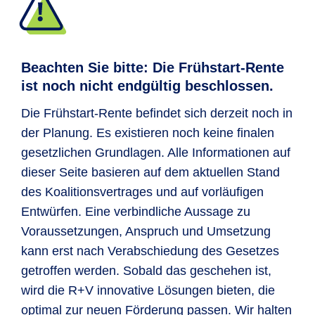
den Kapitalmarkt heranführen.
Altersvorsorge-Vertrag.
Altersvorsorgedepot eröffnen. Diese
Auffanglösung bedeutet, dass der nicht
Nach dem 18. Lebensjahr können die
abgerufene Förderbetrag für die
Depots durch private Einzahlungen weiter
Beachten Sie bitte: Die Frühstart-Rente
Frühstart-Rente von monatlich 10 EUR
bespart werden, sodass ein zusätzlicher
ist noch nicht endgültig beschlossen.
über die Bundesbank angelegt wird.
individueller Vorsorgebaustein zur
Die Frühstart-Rente befindet sich derzeit noch in
gesetzlichen Rente entsteht. Das
Wichtig:
Zuzahlungen
oder die
der Planung. Es existieren noch keine finalen
angesparte Kapital ist
vor staatlichem
Berücksichtigung individueller
gesetzlichen Grundlagen. Alle Informationen auf
Zugriff geschützt
und
wird erst mit
Anlagepräferenzen sind dabei
nicht
dieser Seite basieren auf dem aktuellen Stand
Erreichen der Regelaltersgrenze
möglich.
des Koalitionsvertrages und auf vorläufigen
(derzeit 67 Jahre) ausgezahlt.
Ein
Entwürfen. Eine verbindliche Aussage zu
vorzeitiger Zugriff soll nicht möglich sein.
Eltern können sich in diesem Fall noch zu
Voraussetzungen, Anspruch und Umsetzung
Die Erträge aus dem Depot sollen
bis
einem späteren Zeitpunkt für die
kann erst nach Verabschiedung des Gesetzes
zum Renteneintritt steuerfrei
sein.
Eröffnung eines individuellen Vertrags für
getroffen werden. Sobald das geschehen ist,
ihr Kind entscheiden. Der bis dahin in der
wird die R+V innovative Lösungen bieten, die
Auffanglösung angelegte Betrag wird
optimal zur neuen Förderung passen. Wir halten