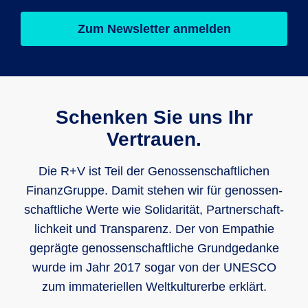
Zum Newsletter anmelden
Schenken Sie uns Ihr
Vertrauen.
Die R+V ist Teil der Genos­sen­schaft­lichen
Finanz­Gruppe. Damit stehen wir für genos­sen­
schaft­liche Werte wie Soli­darität, Part­ner­schaft­
lich­keit und Trans­parenz. Der von Empathie
geprägte genos­sen­schaft­liche Grund­gedanke
wurde im Jahr 2017 sogar von der UNESCO
zum imma­teri­ellen Welt­kultur­erbe erklärt.