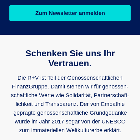
Zum Newsletter anmelden
Schenken Sie uns Ihr
Vertrauen.
Die R+V ist Teil der Genos­sen­schaft­lichen
Finanz­Gruppe. Damit stehen wir für genos­sen­
schaft­liche Werte wie Soli­darität, Part­ner­schaft­
lich­keit und Trans­parenz. Der von Empathie
geprägte genos­sen­schaft­liche Grund­gedanke
wurde im Jahr 2017 sogar von der UNESCO
zum imma­teri­ellen Welt­kultur­erbe erklärt.