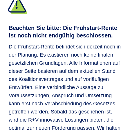
den Kapitalmarkt heranführen.
Altersvorsorge-Vertrag.
Altersvorsorgedepot eröffnen. Diese
Auffanglösung bedeutet, dass der nicht
Nach dem 18. Lebensjahr können die
abgerufene Förderbetrag für die
Depots durch private Einzahlungen weiter
Beachten Sie bitte: Die Frühstart-Rente
Frühstart-Rente von monatlich 10 EUR
bespart werden, sodass ein zusätzlicher
ist noch nicht endgültig beschlossen.
über die Bundesbank angelegt wird.
individueller Vorsorgebaustein zur
Die Frühstart-Rente befindet sich derzeit noch in
gesetzlichen Rente entsteht. Das
Wichtig:
Zuzahlungen
oder die
der Planung. Es existieren noch keine finalen
angesparte Kapital ist
vor staatlichem
Berücksichtigung individueller
gesetzlichen Grundlagen. Alle Informationen auf
Zugriff geschützt
und
wird erst mit
Anlagepräferenzen sind dabei
nicht
dieser Seite basieren auf dem aktuellen Stand
Erreichen der Regelaltersgrenze
möglich.
des Koalitionsvertrages und auf vorläufigen
(derzeit 67 Jahre) ausgezahlt.
Ein
Entwürfen. Eine verbindliche Aussage zu
vorzeitiger Zugriff soll nicht möglich sein.
Eltern können sich in diesem Fall noch zu
Voraussetzungen, Anspruch und Umsetzung
Die Erträge aus dem Depot sollen
bis
einem späteren Zeitpunkt für die
kann erst nach Verabschiedung des Gesetzes
zum Renteneintritt steuerfrei
sein.
Eröffnung eines individuellen Vertrags für
getroffen werden. Sobald das geschehen ist,
ihr Kind entscheiden. Der bis dahin in der
wird die R+V innovative Lösungen bieten, die
Auffanglösung angelegte Betrag wird
optimal zur neuen Förderung passen. Wir halten