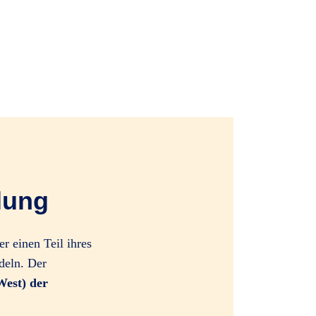
lung
er einen Teil ihres
deln. Der
West) der