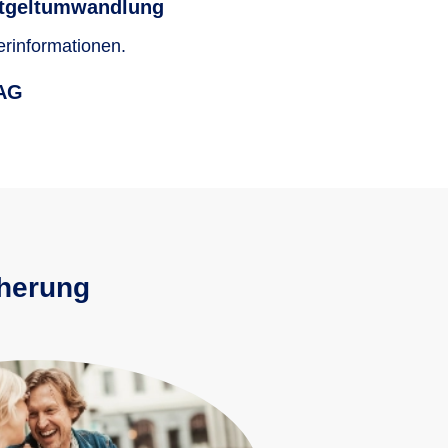
ntgeltumwandlung
erinformationen.
 AG
cherung