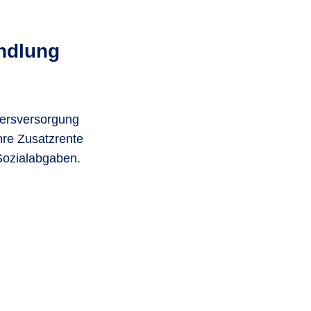
ndlung
tersversorgung
hre Zusatzrente
Sozialabgaben.