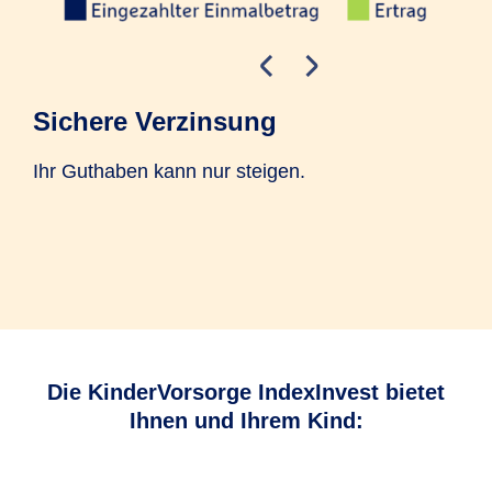
Sichere Verzinsung
In
Ihr Guthaben kann nur steigen.
Ste
Höh
Jah
das
Die KinderVorsorge IndexInvest bietet
Ihnen und Ihrem Kind: