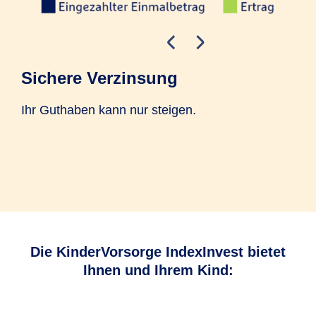
Sichere Verzinsung
In
Ihr Guthaben kann nur steigen.
Ste
Höh
Jah
das
Die KinderVorsorge IndexInvest bietet
Ihnen und Ihrem Kind: