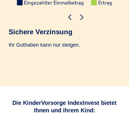
Sichere Verzinsung
In
Ihr Guthaben kann nur steigen.
Ste
Höh
Jah
das
Die KinderVorsorge IndexInvest bietet
Ihnen und Ihrem Kind: