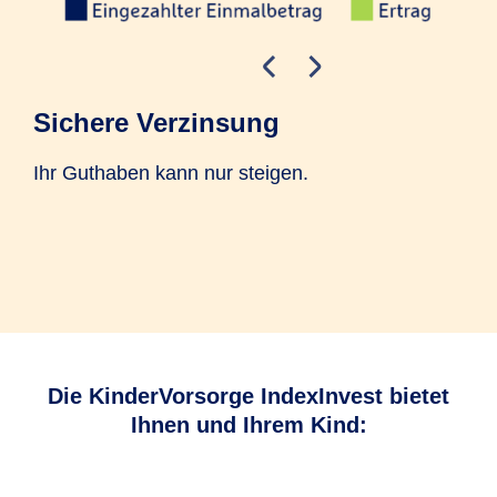
Sichere Verzinsung
In
Ihr Guthaben kann nur steigen.
Ste
Höh
Jah
das
Die KinderVorsorge IndexInvest bietet
Ihnen und Ihrem Kind: