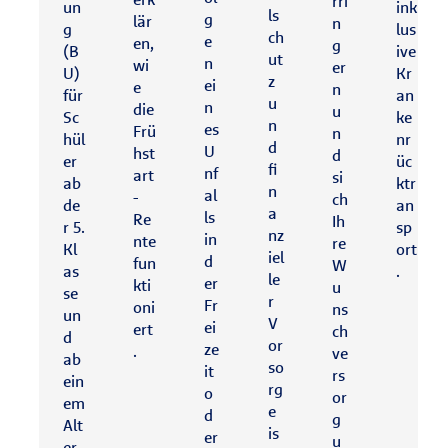
rri
un
ink
ls
g
lär
n
g
lus
ch
e
en,
g
(B
ive
ut
n
wi
er
U)
Kr
z
ei
e
n
für
an
u
n
die
u
Sc
ke
n
es
Frü
n
hül
nr
d
U
hst
d
er
üc
fi
nf
art
si
ab
ktr
n
al
-
ch
de
an
a
ls
Re
Ih
r 5.
sp
nz
in
nte
re
Kl
ort
iel
d
fun
W
as
.
le
er
kti
u
se
r
Fr
oni
ns
un
V
ei
ert
ch
d
or
ze
.
ve
ab
so
it
rs
ein
rg
o
or
em
e
d
g
Alt
is
er
u
er