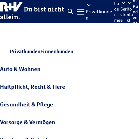
m
ha
Ku
Du bist nicht
de
Ser
Ko
Privatkunde
nd
n
vic
nta
allein.
n
en
me
e
kt
po
lde
rta
n
l
Privatkunden
Firmenkunden
Auto & Wohnen
Haftpflicht, Recht & Tiere
Gesundheit & Pflege
Vorsorge & Vermögen