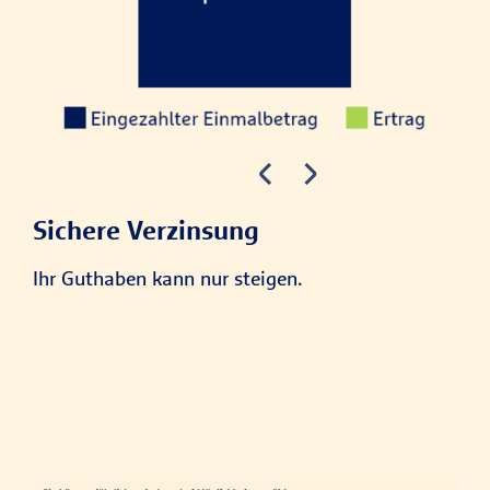
Sichere Verzinsung
In
Ihr Guthaben kann nur steigen.
Ste
Höh
Jah
das