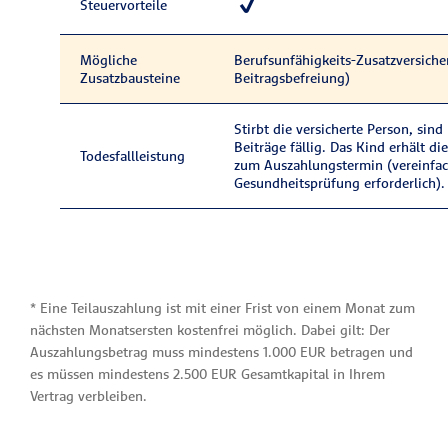
Steuervorteile
Mögliche
Berufsunfähigkeits-Zusatzversich
Zusatzbausteine
Beitragsbefreiung)
Stirbt die versicherte Person, sind
Beiträge fällig. Das Kind erhält di
Todesfallleistung
zum Auszahlungstermin (vereinfac
Gesundheitsprüfung erforderlich).
* Eine Teilauszahlung ist mit einer Frist von einem Monat zum
nächsten Monatsersten kostenfrei möglich. Dabei gilt: Der
Auszahlungsbetrag muss mindestens 1.000 EUR betragen und
es müssen mindestens 2.500 EUR Gesamtkapital in Ihrem
Vertrag verbleiben.