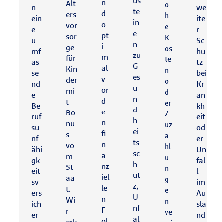
us
n
Alt
o
n
we
te
d
ers
h
ein
ite
in
o
vor
e
e
r
e
pt
sor
K
u
Sc
n
i
ge
os
mf
hu
zu
m
für
te
as
tz
G
al
Kin
n
se
bei
es
v
der
o
nd
Kr
u
or
mi
d
e
an
n
d
t
er
Be
kh
d
e
Bo
Z
ruf
eit
h
n
nu
uz
su
od
ei
fi
s
a
nf
er
ts
n
vo
hl
ähi
Un
sc
a
m
u
gk
fal
h
nz
St
n
eit
l
ut
iel
aa
g
sv
im
z,
le
t.
e
ers
Au
U
n
Wi
n
ich
sla
nf
F
r
ve
er
nd
al
ol
erk