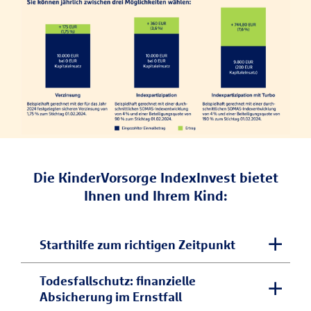
Die KinderVorsorge IndexInvest bietet
Ihnen und Ihrem Kind:
Starthilfe zum richtigen Zeitpunkt
Sie erhalten das aufgebaute Kapital zu
Todesfallschutz: finanzielle
Absicherung im Ernstfall
einem von Ihnen gewählten Zeitpunkt. So