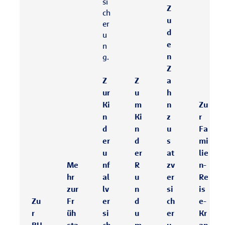
si
Z
ch
u
er
d
u
e
n
n
g.
Z
Z
Z
a
ur
u
h
Ki
m
n
Zu
n
Ki
z
r
d
n
u
Fa
er
d
s
mi
u
er
at
lie
Me
nf
R
zv
n-
hr
al
u
er
Re
zur
lv
n
si
is
Zu
Fr
er
d
ch
e-
r
üh
si
u
er
Kr
BU
sta
ch
m
u
an