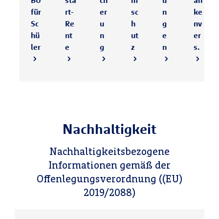
für
rt-
er
sc
n
ke
Sc
Re
u
h
g
nv
hü
nt
n
ut
e
er
ler
e
g
z
n
s.
Nachhaltigkeit
Nachhaltigkeitsbezogene
Informationen gemäß der
Offenlegungsverordnung ((EU)
2019/2088)