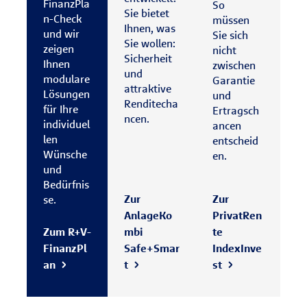
FinanzPla
So
Sie bietet
n-Check
müssen
Ihnen, was
und wir
Sie sich
Sie wollen:
zeigen
nicht
Sicherheit
Ihnen
zwischen
und
modulare
Garantie
attraktive
Lösungen
und
Renditecha
für Ihre
Ertragsch
ncen.
individuel
ancen
len
entscheid
Wünsche
en.
und
Bedürfnis
Zur
Zur
se.
AnlageKo
PrivatRen
Zum R+V-
mbi
te
FinanzPl
Safe+Smar
IndexInve
an
t
st