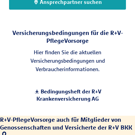
Ansprechpartner suchen
Differenz müssen Betroffene aus der
Sie genießen sofortigen Einkommens-
eigenen Tasche zahlen. Je nach Ausmaß
und Vermögensschutz und haben heute
der Pflegebedürftigkeit und danach, wo
schon die Gewissheit, später
und von wem sie gepflegt werden,
Versicherungsbedingungen für die R+V-
niemandem finanziell zur Last zu fallen.
kommen hier monatlich schnell 3.000
PflegeVorsorge
EUR oder mehr zusammen, die selbst oder
Hier finden Sie die aktuellen
von Angehörigen zu zahlen sind.
Versicherungsbedingungen und
Verbraucherinformationen.
Bedingungsheft der R+V
Krankenversicherung AG
R+V-PflegeVorsorge auch für Mitglieder von
Genossenschaften und Versicherte der R+V BKK