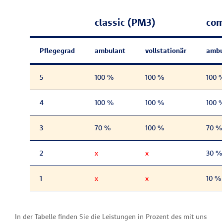
classic (PM3)
com
Pflegegrad
ambulant
vollstationär
ambu
5
100 %
100 %
100 
4
100 %
100 %
100 
3
70 %
100 %
70 %
2
x
x
30 %
1
x
x
10 %
In der Tabelle finden Sie die Leistungen in Prozent des mit uns