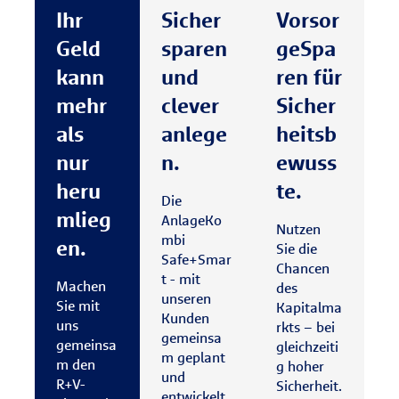
Ihr
Sicher
Vorsor
Geld
sparen
geSpa
kann
und
ren für
mehr
clever
Sicher
als
anlege
heitsb
nur
n.
ewuss
heru
te.
Die
mlieg
AnlageKo
Nutzen
mbi
en.
Sie die
Safe+Smar
Chancen
t - mit
Machen
des
unseren
Sie mit
Kapitalma
Kunden
uns
rkts – bei
gemeinsa
gemeinsa
gleichzeiti
m geplant
m den
g hoher
und
R+V-
Sicherheit.
entwickelt.