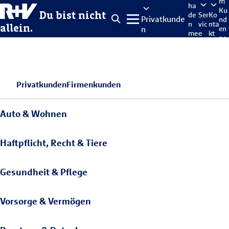
m
ha
Ku
Du bist nicht
de
Ser
Ko
Privatkunde
nd
n
vic
nta
allein.
n
en
me
e
kt
po
lde
rta
n
l
Privatkunden
Firmenkunden
Auto & Wohnen
Haftpflicht, Recht & Tiere
Gesundheit & Pflege
Vorsorge & Vermögen