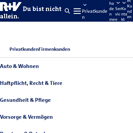
m
ha
Ku
Du bist nicht
de
Ser
Ko
Privatkunde
nd
n
vic
nta
allein.
n
en
me
e
kt
po
lde
rta
n
l
Privatkunden
Firmenkunden
Auto & Wohnen
Haftpflicht, Recht & Tiere
Gesundheit & Pflege
Vorsorge & Vermögen