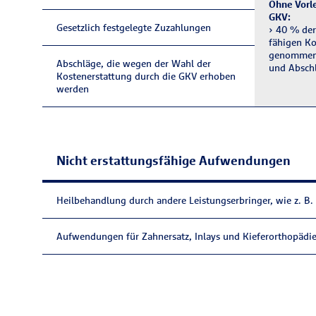
Ohne Vorl
GKV:
Gesetzlich festgelegte Zuzahlungen
› 40 % der 
fähigen Ko
genom­men 
Abschläge, die wegen der Wahl der
und Ab­sch
Kosten­erstattung durch die GKV erhoben
werden
Nicht erstattungsfähige Aufwendungen
Heilbehandlung durch andere Leistungs­erbringer, wie z. B. 
Aufwendungen für Zahnersatz, Inlays und Kieferorthopädi