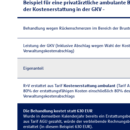
Beispiel für eine privatärztliche ambulante
der Kostenerstattung in der GKV -
Behandlung wegen Rückenschmerzen im Bereich der Brustw
Leistung der GKV (Inklusive Abschlag wegen Wahl der Kost
Verwaltungskostenabschlag)
Eigenanteil
R+V erstattet aus Tarif
Kostenerstattung ambulant
(Tarif 
80% der erstattungsfähigen Kosten einschließlich 80% des
Verwaltungskostenabschlags
Die Behandlung kostet statt 630 EUR
Wurde in dem­selben Kalender­jahr bereits ein Erstattungs­
aus Tarif AGU gezahlt, würde der verblei­bende Rechnungs­
erstattet (in diesem Bei­spiel 630 EUR).