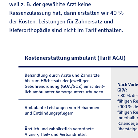
weil z. B. der gewählte Arzt keine
Kassenzulassung hat, dann erstatten wir 40 %
der Kosten. Leistungen für Zahnersatz und
Kieferorthopädie sind nicht im Tarif enthalten.
Kostenerstattung ambulant (Tarif AGU)
Behandlung durch Ärzte und Zahnärzte
bis zum Höchstsatz der jewei­ligen
Nach Vorle
Gebührenordnung (GOÄ/GOZ) ein­schließ­
GKV:
lich ambulanter Vor­sorge­unter­suchungen
› 80 % der 
fähigen Re
› 100 % der
Ambulante Leistungen von Hebammen
fähigen Re
und Entbindungspflegern
innerhalb 
Kalenderja
Ärztlich und zahn­ärztlich verordnete
übersteige
Arznei-, Heil- und Verbandmittel