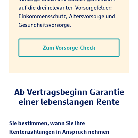
Anlagestrategie Ihrer Rürup-Rente
auf die drei relevanten Vorsorgefelder:
wechseln und/oder eine Zuzahlung
Einkommensschutz, Altersvorsorge und
beauftragen. Das geht digital über Ihren
Gesundheitsvorsorge.
Kundenzugang zu "
Meine R+V
" oder mit
dem
Änderungsauftrag
.
Zum Vorsorge-Check
Ab Vertragsbeginn Garantie
einer lebenslangen Rente
Sie bestimmen, wann Sie Ihre
Rentenzahlungen in Anspruch nehmen