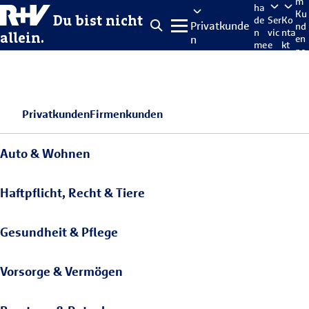
m
ha
Ku
Du bist nicht
de
Ser
Ko
Privatkunde
nd
n
vic
nta
allein.
n
en
me
e
kt
po
lde
rta
n
l
Privatkunden
Firmenkunden
Auto & Wohnen
Haftpflicht, Recht & Tiere
Gesundheit & Pflege
Vorsorge & Vermögen