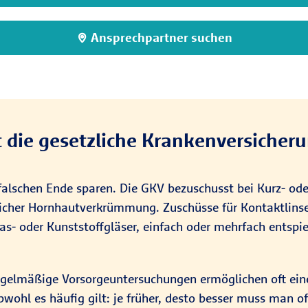
Ansprechpartner suchen
 die gesetzliche Krankenversicheru
alschen Ende sparen. Die GKV bezu­schusst bei Kurz- oder 
­licher Horn­haut­ver­krüm­mung. Zuschüsse für Kontakt­li
- oder Kunst­stoff­gläser, einfach oder mehrfach ent­spi
gel­mäßige Vorsorge­unter­suchungen ermög­lichen oft eine
wohl es häufig gilt: je früher, desto besser muss man of