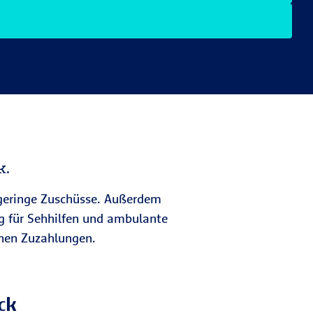
k.
r geringe Zuschüsse. Außerdem
g für Sehhilfen und ambulante
ohen Zuzahlungen.
ck