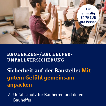
Für
einmalig
84,79 EUR
pro Person
BAUHERREN-/BAUHELFER-
UNFALLVERSICHERUNG
Sicherheit auf der Baustelle:
Mit
gutem Gefühl gemeinsam
anpacken
Unfallschutz für Bauherren und deren
Bauhelfer