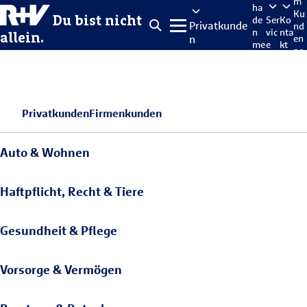
m
ha
Ku
Du bist nicht
de
Ser
Ko
Privatkunde
nd
n
vic
nta
allein.
n
en
me
e
kt
po
lde
rta
n
l
Privatkunden
Firmenkunden
Auto & Wohnen
Haftpflicht, Recht & Tiere
Gesundheit & Pflege
Vorsorge & Vermögen