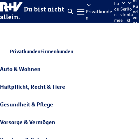
m
ha
Ku
Du bist nicht
de
Ser
Ko
Privatkunde
nd
n
vic
nta
allein.
n
en
me
e
kt
po
lde
rta
n
l
Privatkunden
Firmenkunden
Auto & Wohnen
Haftpflicht, Recht & Tiere
Gesundheit & Pflege
Vorsorge & Vermögen