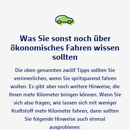
sich also lohnen,
erfasst, hat
erhöhen, wenn sie
nur theoretisch –
teurere Reifen zu
folgendes ergeben:
nicht richtig
wie hier in unserem
kaufen, die aber
Alle Tankstellen
funktionieren.
Magazin – sondern
einen geringen
fangen morgens mit
Lassen Sie also beim
praktisch
auch ganz
Rollwiderstand
den höchsten
Besuch in
nächsten
Tipps
sämtliche
haben. Das Geld
Was Sie sonst noch über
Preisen an. Im
den
der Werkstatt
vermittelt, wie man
holen Sie dank des
Verlauf des Tages
Techniker mal
spritsparend fahren
ökonomisches Fahren wissen
geringeren
sinken die Preise
darüber schauen.
kann.
sollten
Spritverbrauchs im
dann mit leichtem
Laufe der
Auf und Ab bis zum
Die oben genannten zwölf Tipps sollten Sie
Nutzungsdauer
Abend kontinuierlich
wieder rein.
verinnerlichen, wenn Sie spritsparend fahren
und erreichen in der
Regel ihren
wollen. Es gibt aber noch weitere Hinweise, die
Tiefststand nach 18
Ihnen mehr Kilometer bringen können. Wenn Sie
Uhr.
sich also fragen, wie lassen sich mit weniger
Kraftstoff mehr Kilometer fahren, dann sollten
Spritsparendes
Sie folgende Hinweise auch einmal
Fahren kann
manchmal also auch
ausprobieren: