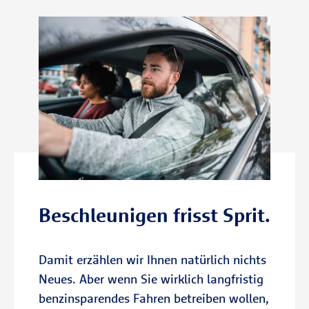
heißen, einfach auf
den besten Preis zu
Günstig
warten.
Tanken mit einer
– einfacher
App
geht es gar nicht.
Beschleunigen frisst Sprit.
Damit erzählen wir Ihnen natürlich nichts
Neues. Aber wenn Sie wirklich langfristig
benzinsparendes Fahren betreiben wollen,