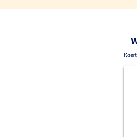
W
Koert