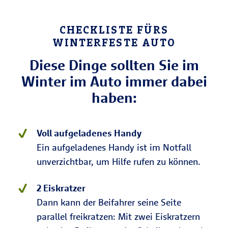
Fahrten von weniger als 5 km. Die
kurze Strecke reicht nicht aus, um
CHECKLISTE FÜRS
die Energie in der Batterie
WINTERFESTE AUTO
wiederherzustellen, die sie beim
Starten des Motors verbraucht hat.
Diese Dinge sollten Sie im
Winter im Auto immer dabei
Halten Sie Batterie und Auto
haben:
möglichst warm. Je weniger die
Temperaturen schwanken, denen die
Batterie ausgesetzt ist, desto länger
Voll aufgeladenes Handy
hält sie ihre Ladung. Wenn möglich,
Ein aufgeladenes Handy ist im Notfall
parken Sie Ihren Wagen unter einem
unverzichtbar, um Hilfe rufen zu können.
Carport, in einer Garage oder
zumindest neben einer Hecke, wo er
2 Eiskratzer
windgeschützt steht.
Dann kann der Beifahrer seine Seite
parallel freikratzen: Mit zwei Eiskratzern