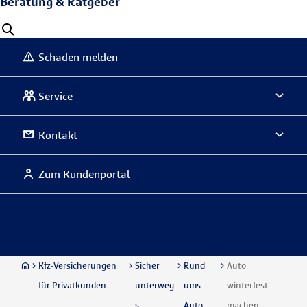
Beratung & Ratgeber
Schaden melden
Service
Kontakt
Zum Kundenportal
Kfz-Versicherungen
Sicher
Rund
Auto
für Privatkunden
unterweg
ums
winterfest
s
Auto
machen