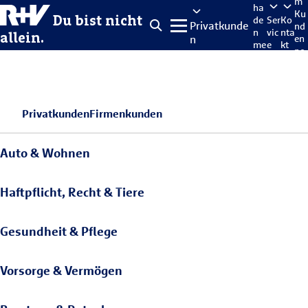
m
ha
Ku
Du bist nicht
de
Ser
Ko
Privatkunde
nd
n
vic
nta
allein.
n
en
me
e
kt
po
lde
rta
n
l
Privatkunden
Firmenkunden
Auto & Wohnen
Haftpflicht, Recht & Tiere
Gesundheit & Pflege
Vorsorge & Vermögen