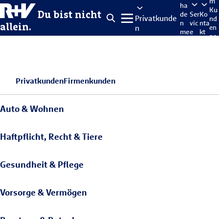
m
ha
Ku
Du bist nicht
de
Ser
Ko
Privatkunde
nd
n
vic
nta
allein.
n
en
me
e
kt
po
lde
rta
n
l
Privatkunden
Firmenkunden
Auto & Wohnen
Haftpflicht, Recht & Tiere
Gesundheit & Pflege
Vorsorge & Vermögen