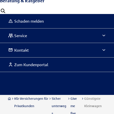
Beratung & Ratgeber
Schaden melden
Service
Kontakt
Zum Kundenportal
Kfz-Versicherungen für
Sicher
Give
Günstigste
Privatkunden
unterweg
me
Kleinwagen
s
five