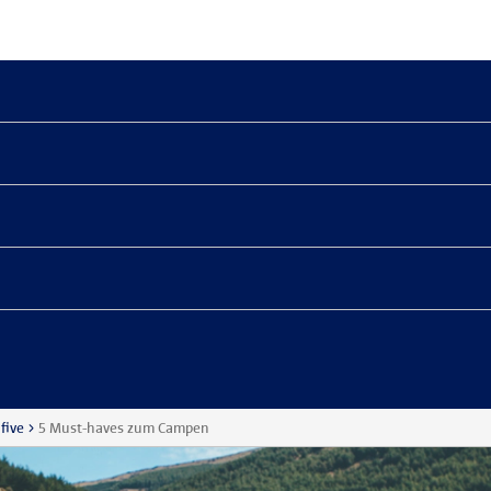
five
5 Must-haves zum Campen