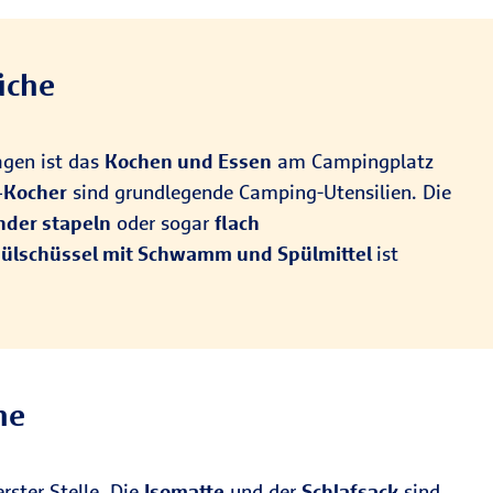
üche
agen ist das
Kochen und Essen
am Campingplatz
-Kocher
sind grundlegende Camping-Utensilien. Die
nder stapeln
oder sogar
flach
ülschüssel mit Schwamm und Spülmittel
ist
he
ster Stelle. Die
Isomatte
und der
Schlafsack
sind