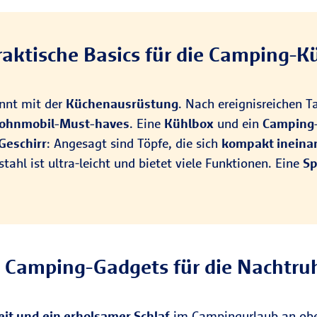
Praktische Basics für die Camping-K
innt mit der
Küchenausrüstung
. Nach ereignisreichen T
Wohnmobil-Must-haves
. Eine
Kühlbox
und ein
Camping
Geschirr
: Angesagt sind Töpfe, die sich
kompakt ineina
ahl ist ultra-leicht und bietet viele Funktionen. Eine
Sp
. Camping-Gadgets für die Nachtru
it und ein erholsamer Schlaf
im Campingurlaub an ober