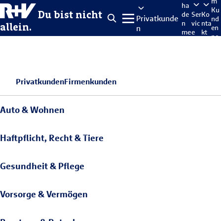
m
ha
Ku
Du bist nicht
de
Ser
Ko
Privatkunde
nd
n
vic
nta
allein.
n
en
me
e
kt
po
lde
rta
n
l
Privatkunden
Firmenkunden
Auto & Wohnen
Haftpflicht, Recht & Tiere
Gesundheit & Pflege
Vorsorge & Vermögen