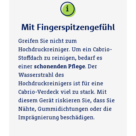
und warmen Wasser
einen Esslöffel Salz
Lösung mit einem
abwischen. Ist dieser
in 500 ml Wasser.
Schwamm oder
bereits
Reiben Sie die
einer Bürste auf, bis
angetrocknet,
betroffenen Stellen
sich das Moos löst.
Mit Fingerspitzengefühl
können Sie sich auch
mit einem Lappen
Spülen Sie die
mit einer
ein, bis die blau-
Überreste mit
Greifen Sie nicht zum
Reinigungsbürste
grüne Beschichtung
klarem Wasser ab
Hochdruckreiniger. Um ein Cabrio-
behelfen. Sind die
beseitigt ist.
und lassen Sie Ihr
Stoffdach zu reinigen, bedarf es
Flecken hartnäckig,
Cabrio in der Sonne
einer
schonenden Pflege
. Der
mit
erzielen Sie
trocknen.
Wasserstrahl des
einer leichten
gute
Seifenlauge
Hochdruckreinigers ist für eine
Ergebnisse.
Cabrio-Verdeck viel zu stark. Mit
diesem Gerät riskieren Sie, dass Sie
Nähte, Gummidichtungen oder die
Imprägnierung beschädigen.