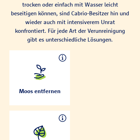
trocken oder einfach mit Wasser leicht
beseitigen können, sind Cabrio-Besitzer hin und
wieder auch mit intensiverem Unrat
konfrontiert. Für jede Art der Verunreinigung
gibt es unterschiedliche Lösungen.
Moos entfernen
Für Cabrios mit
Stoffverdeck ist ein
Moos entfernen
Stellplatz entweder
in einer Garage bzw.
einem Carport oder
zumindest an einem
sonnigen Platz ideal.
Grünspan
Viele Einfahrten
beseitigen
befinden sich