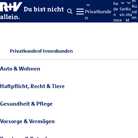
m
ha
Ku
Du bist nicht
de
Ser
Ko
Privatkunde
nd
n
vic
nta
allein.
n
en
me
e
kt
po
lde
rta
n
l
Privatkunden
Firmenkunden
Auto & Wohnen
Haftpflicht, Recht & Tiere
Gesundheit & Pflege
Vorsorge & Vermögen