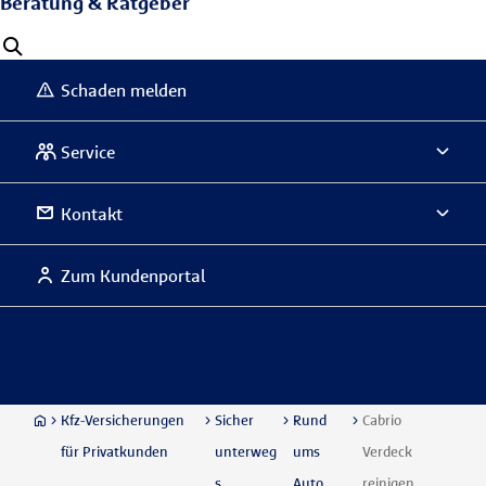
Beratung & Ratgeber
Schaden melden
Service
Kontakt
Zum Kundenportal
Kfz-Versicherungen
Sicher
Rund
Cabrio
für Privatkunden
unterweg
ums
Verdeck
s
Auto
reinigen