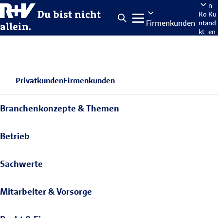
n
Du bist nicht
Ko
Ku
Firmenkunden
nta
nd
allein.
kt
en
po
rta
len
Privatkunden
Firmenkunden
Branchenkonzepte & Themen
Betrieb
Sachwerte
Mitarbeiter & Vorsorge