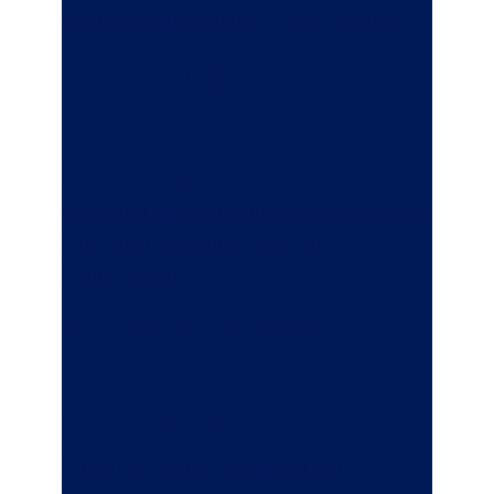
Gesundheitsleistungen nutzen können.
Zu den Budgettarifen
Bausteintarife
Gestalten Sie die Gesundheitsversorgung
Ihrer Mitarbeitenden nach Ihren
Bedürfnissen.
Zu den Bausteintarifen
Kombimodell
Ergänzen Sie den gewünschten