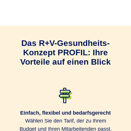
Als Arbeitgeber treffen Sie die
Entscheidung über die betriebliche
Krankenversicherung (bKV).
Sie bestimmen den
Das R+V-Gesund­heits­
Versicherungsschutz und zahlen die
Beiträge.
Konzept PROFIL: Ihre
Vorteile auf einen Blick
Ein Gruppenversicherungsvertrag mit
der R+V Krankenversicherung ist die
Basis für die bKV.
Sie können Ihre Mitarbeitenden einfach
und bequem über das
R+V-
Einfach, flexibel und bedarfsgerecht
Firmenportal Vorsorge
zum
Wählen Sie den Tarif, der zu Ihrem
Gruppenversicherungsvertrag
Budget und Ihren Mitarbeitenden passt.
anmelden