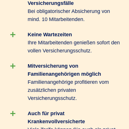
Versicherungsfälle
und Beitragsfreistellung in entgeltfreien Zeiten,
Bei obligatorischer Absicherung von
sind auch bereits laufende medizinische
mind. 10 Mitarbeitenden.
Behandlungen im Versicherungsschutz
eingeschlossen. Außerdem können Ihre
Keine Wartezeiten
Mitarbeitenden die Versicherung ohne
Ihre Mitarbeitenden genießen sofort den
Gesundheitsprüfung abschließen.
vollen Versicherungsschutz.
Das R+V-GesundheitsKonzept PROFIL bietet
Mitversicherung von
Schutz vor gravierenden finanziellen Lücken wie
Familienangehörigen möglich
zum Beispiel durch Leistungen für Zahnersatz
Familienangehörige profitieren vom
und Auslandsreisekrankenversicherung und
zusätzlichen privaten
kann mit Hilfen zur schnellen Genesung
Versicherungsschutz.
punkten. Daneben zeichnet es sich durch
Leistungen zur Förderung von
Auch für privat
Gesundheitsvorsorge wie Schutzimpfungen und
Krankenvollversicherte
Zahnvorsorge aus.