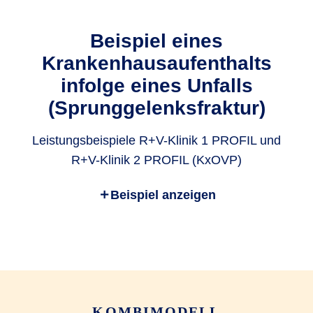
¹ Die GKV hat sich nicht an den Kosten beteiligt und andere
Beispiel eines
Kranken-Zusatz­versicherungen bestehen nicht. Einzelheiten
Krankenhausaufenthalts
zu den Leistungen entnehmen Sie bitte den geltenden Ver­
sicherungs­bedingungen.
infolge eines Unfalls
(Sprunggelenksfraktur)
Leistungsbeispiele R+V-Klinik 1 PROFIL und
R+V-Klinik 2 PROFIL (KxOVP)
Beispiel anzeigen
Kosten
Leistung
Unterkunft im
417,00 EUR
Zwei­bett­zimmer
Chefarzt­
KOMBIMODELL