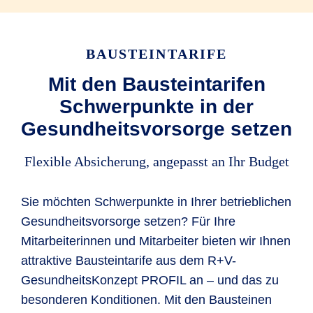
Letztes Jahr hatte Anna Rückenschmerzen und
hat daher das Budget für eine osteopathische
BAUSTEINTARIFE
Behandlung ausgegeben. In diesem Jahr hat sie
das Budget bisher gleich für mehrere Dinge
Mit den Bausteintarifen
genutzt, wie unter anderem die vom Arzt
Schwerpunkte in der
verordneten Schmerzmittel für ihren Rücken und
Gesundheitsvorsorge setzen
eine professionelle Zahnreinigung.
Flexible Absicherung, angepasst an Ihr Budget
Von den 600 EUR Jahresbudget bleibt nach
diesen Gesundheitsleistungen sogar noch
Sie möchten Schwerpunkte in Ihrer betrieblichen
etwas übrig.
Gesundheitsvorsorge setzen? Für Ihre
Mitarbeiterinnen und Mitarbeiter bieten wir Ihnen
attraktive Bausteintarife aus dem R+V-
GesundheitsKonzept PROFIL an – und das zu
besonderen Konditionen. Mit den Bausteinen