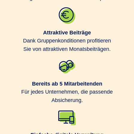
Die Leistungsabrechnung erfolgt direkt
zwischen uns und Ihren Mitarbeitenden,
ohne Aufwand für Sie.
Attraktive Beiträge
Dank Gruppenkonditionen profitieren
Der Abschluss eines
Sie von attraktiven Monatsbeiträgen.
Gruppenversicherungsvertrags ist
bereits ab 5 Mitarbeitenden möglich.
Ihre Mitarbeitenden müssen keine
Bereits ab 5 Mitarbeitenden
Gesundheitsfragen beantworten.
Für jedes Unternehmen, die passende
Absicherung.
Flexible Lösungen für eine betriebliche