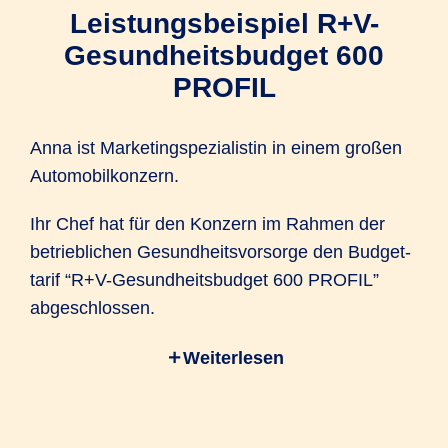
Leistungs­beispiel R+V-
Gesund­heits­budget 600
PROFIL
Anna ist Marketing­spezialistin in einem großen
Automobil­konzern.
Ihr Chef hat für den Konzern im Rahmen der
betrieblichen Gesundheitsvorsorge den Budget­
tarif “R+V-Gesund­heits­budget 600 PROFIL”
abgeschlossen.
Weiterlesen
Dadurch können Anna und die restliche
Belegschaft Gesundheitsleistungen flexibel so
nutzen, wie sie gerade benötigt werden.