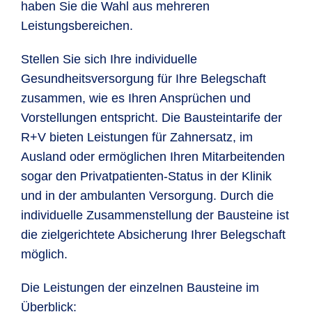
haben Sie die Wahl aus mehreren
Leistungsbereichen.
Stellen Sie sich Ihre individuelle
Gesundheitsversorgung für Ihre Belegschaft
zusammen, wie es Ihren Ansprüchen und
Vorstellungen entspricht. Die Bausteintarife der
R+V bieten Leistungen für Zahnersatz, im
Die Leistungen im Überblick
Ausland oder ermöglichen Ihren Mitarbeitenden
sogar den Privatpatienten-Status in der Klinik
und in der ambulanten Versorgung. Durch die
Rechnungs­
Leistu
Gesund­heits­
individuelle Zusammenstellung der Bausteine ist
betrag¹
R+V
leistungen
die zielgerichtete Absicherung Ihrer Belegschaft
möglich.
Professionelle
70,00 EUR
70,00
Zahnreinigung
Die Leistungen der einzelnen Bausteine im
Überblick: