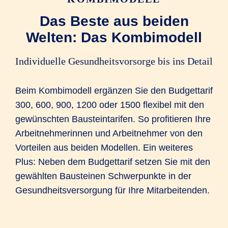
+ 1.484,00 EUR
behandlung
Das Beste aus beiden
Welten: Das Kombimodell
Zuzahlung für
einen 14-
tägigen
+ 140,00 EUR
Individuelle Gesundheitsvorsorge bis ins Detail
Kranken­haus­­
auf­enthalt
Beim Kombimodell ergänzen Sie den Budgettarif
300, 600, 900, 1200 oder 1500 flexibel mit den
Eigenanteil
= 2.041,00 EUR
gewünschten Bausteintarifen. So profitieren Ihre
Arbeitnehmerinnen und Arbeitnehmer von den
Klinik 1
Kli
R+V erstattet
PROFIL
PR
Vorteilen aus beiden Modellen. Ein weiteres
aus Tarif...
(K1OVP)
(K2
Plus: Neben dem Budgettarif setzen Sie mit den
gewählten Bausteinen Schwerpunkte in der
...einen Betrag
2.041,00 EUR
2.041
Gesundheitsversorgung für Ihre Mitarbeitenden.
von
Der Kran­ken­