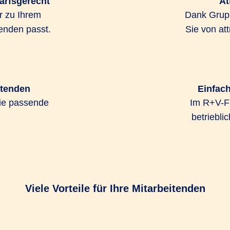
darfsgerecht
At
Gruppenversicherungsvertrags ist bereits ab 5 Mitarbeit
r zu Ihrem
Dank Grupp
enden passt.
Sie von at
müssen keine Gesundheitsfragen beantworten.
itenden
Einfach
ie passende
Im R+V-Fi
betriebli
Gesundheitsvorsorge, die
sind auch bereits laufe
derungen von
Versicherungsschutz ei
et Ihnen das R+V-
Mitarbeitenden die Vers
tet verschiedene
abschließen.
intarifen zur gezielten
Viele Vorteile für Ihre Mitarbeitenden
Das R+V-GesundheitsKon
ie Mitarbeitende ganz
gravierenden finanzielle
ene Gesundheitsleistungen
Leistungen für Zahnersa
hutz, der keine Wünsche