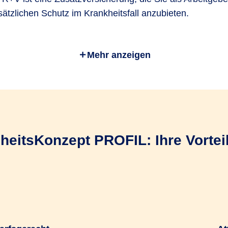
ätzlichen Schutz im Krankheitsfall anzubieten.
en Sie die Entscheidung über die betriebliche Krankenve
Mehr anzeigen
rsicherungsschutz und zahlen die Beiträge.
ungsvertrag mit der R+V Krankenversicherung ist die Bas
eits­Konzept PROFIL: Ihre Vorteil
rbeitenden einfach und bequem über das
R+V-Firmenpor
svertrag anmelden
ng erfolgt direkt zwischen uns und Ihren Mitarbeitende