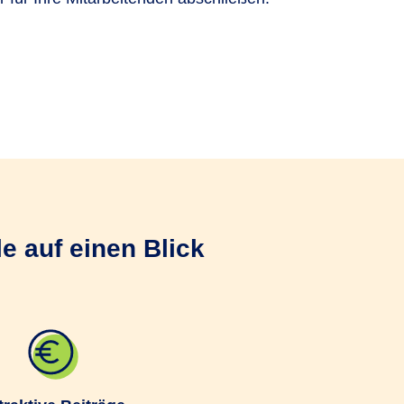
rsicherung (bKV).
is für die bKV.
e auf einen Blick
tal Vorsorge
zum
n, ohne Aufwand für Sie.