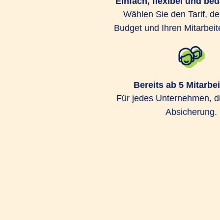
Einfach, flexibel und be
Der Abschluss eines 
Wählen Sie den Tarif, de
Budget und Ihren Mitarbeit
Ihre Mitarbeitenden 
Bereits ab 5 Mitarbe
Für jedes Unternehmen, d
Absicherung.
Flexible Lösungen für eine betriebliche 
speziell auf die unterschiedlichen Anfor
Unternehmen zugeschnitten ist, das biet
Gesund­heits­Kon­zept PROFIL. Es beinhal
Tarifoptionen. Dazu gehören neben Bauste
Schwerpunktsetzung auch Budgettarife, d
individuell jedes Jahr neu für verschied
nutzen können. Für einen Gesundheitssc