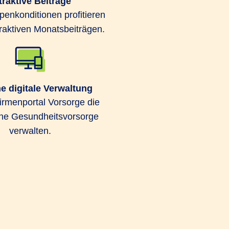
traktive Beiträge
enden möglich.
enkonditionen profitieren
traktiven Monatsbeiträgen.
e digitale Verwaltung
rmenportal Vorsorge die
che Gesundheitsvorsorge
nde medizinische Behandlungen im
verwalten.
ngeschlossen. Außerdem können Ihre
icherung ohne Gesundheitsprüfung
zept PROFIL bietet Schutz vor
n Lücken wie zum Beispiel durch
tz und Auslandsreisekrankenversicherung