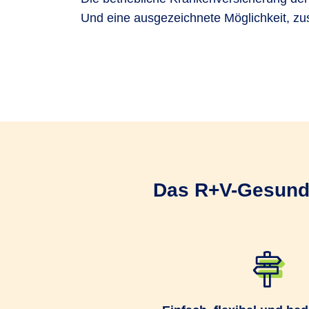
Und eine ausgezeichnete Möglichkeit, zus
Als Arbeitgeber treff
Sie bestimmen den Ve
Ein Gruppenversicher
Das R+V-Gesund­h
Sie können Ihre Mita
Gruppenversicherung
Die Leistungsabrechnu