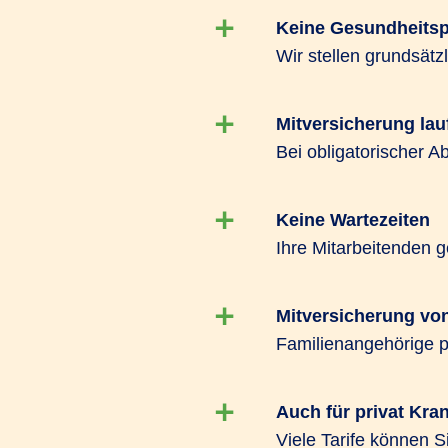
offenlässt, können beide Tarifarten kombi
Keine Gesundheitsp
Wir stellen grundsät
Für Unternehmen ab 10 Mitarbeitenden b
heits­Kon­zept PROFIL viele Highlights. N
Einheitsbeiträgen und Beitragsfreistellung 
Mitversicherung lau
Bei obligatorischer A
Keine Wartezeiten
Ihre Mitarbeitenden g
Mitversicherung vo
Familienangehörige pr
Auch für privat Kra
Viele Tarife können S