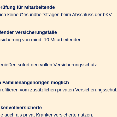
und kann mit Hilfen zur
niert werden.
rüfung für Mitarbeitende
zeichnet es sich durch L
zlich keine Gesundheitsfragen beim Abschluss der bKV.
ietet das R+V-Gesund­
Gesundheitsvorsorge wi
eben attraktiven
aus.
in entgeltfreien Zeiten,
fender Versicherungsfälle
bsicherung von mind. 10 Mitarbeitenden.
Jetzt beraten lassen
enießen sofort den vollen Versicherungsschutz.
n Familienangehörigen möglich
ofitieren vom zusätzlichen privaten Versicherungsschut
nkenvollversicherte
ie auch als privat Krankenversicherte nutzen.