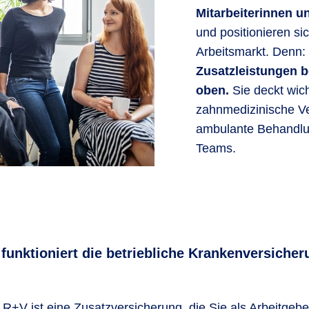
Mitarbeiterinnen un
und positionieren si
Arbeitsmarkt. Denn:
Zusatzleistungen 
oben.
Sie deckt wic
zahnmedizinische V
ambulante Behandlun
Teams.
 funktioniert die betriebliche Krankenversicher
R+V ist eine Zusatzversicherung, die Sie als Arbeitgebe