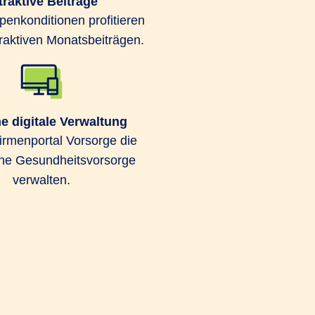
traktive Beiträge
enden möglich.
enkonditionen profitieren
traktiven Monatsbeiträgen.
e digitale Verwaltung
rmenportal Vorsorge die
che Gesundheitsvorsorge
nde medizinische Behandlungen im
verwalten.
ngeschlossen. Außerdem können Ihre
icherung ohne Gesundheitsprüfung
zept PROFIL bietet Schutz vor
n Lücken wie zum Beispiel durch
tz und Auslandsreisekrankenversicherung