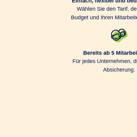
Einfach, flexibel und be
Der Abschluss eines 
Wählen Sie den Tarif, de
Budget und Ihren Mitarbeit
Ihre Mitarbeitenden 
Bereits ab 5 Mitarbe
Für jedes Unternehmen, d
Absicherung.
Flexible Lösungen für eine betriebliche 
speziell auf die unterschiedlichen Anfor
Unternehmen zugeschnitten ist, das biet
Gesund­heits­Kon­zept PROFIL. Es beinhal
Tarifoptionen. Dazu gehören neben Bauste
Schwerpunktsetzung auch Budgettarife, d
individuell jedes Jahr neu für verschied
nutzen können. Für einen Gesundheitssc