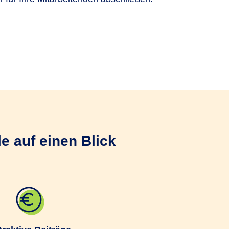
rsicherung (bKV).
is für die bKV.
e auf einen Blick
tal Vorsorge
zum
n, ohne Aufwand für Sie.