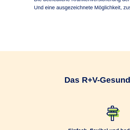
Und eine ausgezeichnete Möglichkeit, zus
Als Arbeitgeber treff
Sie bestimmen den Ve
Ein Gruppenversicher
Das R+V-Gesund­h
Sie können Ihre Mita
Gruppenversicherung
Die Leistungsabrechnu