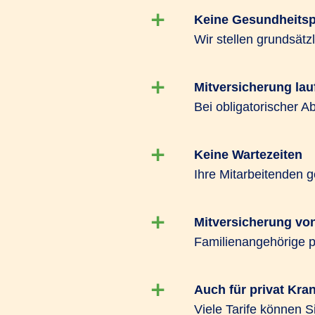
offenlässt, können beide Tarifarten kombi
Keine Gesundheitsp
Wir stellen grundsät
Für Unternehmen ab 10 Mitarbeitenden b
heits­Kon­zept PROFIL viele Highlights. N
Einheitsbeiträgen und Beitragsfreistellung 
Mitversicherung lau
Bei obligatorischer A
Keine Wartezeiten
Ihre Mitarbeitenden g
Mitversicherung vo
Familienangehörige pr
Auch für privat Kra
Viele Tarife können S