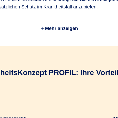
ätzlichen Schutz im Krankheitsfall anzubieten.
en Sie die Entscheidung über die betriebliche Krankenve
Mehr anzeigen
rsicherungsschutz und zahlen die Beiträge.
ungsvertrag mit der R+V Krankenversicherung ist die Bas
eits­Konzept PROFIL: Ihre Vorteil
rbeitenden einfach und bequem über das
R+V-Firmenpor
svertrag anmelden
ng erfolgt direkt zwischen uns und Ihren Mitarbeitende