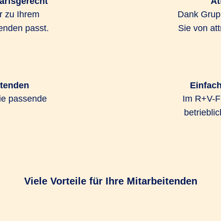
darfsgerecht
At
Gruppenversicherungsvertrags ist bereits ab 5 Mitarbeit
r zu Ihrem
Dank Grupp
enden passt.
Sie von at
müssen keine Gesundheitsfragen beantworten.
itenden
Einfach
ie passende
Im R+V-Fi
betriebli
Gesundheitsvorsorge, die
sind auch bereits laufe
derungen von
Versicherungsschutz ei
et Ihnen das R+V-
Mitarbeitenden die Vers
tet verschiedene
abschließen.
intarifen zur gezielten
Viele Vorteile für Ihre Mitarbeitenden
Das R+V-GesundheitsKon
ie Mitarbeitende ganz
gravierenden finanzielle
ene Gesundheitsleistungen
Leistungen für Zahnersa
hutz, der keine Wünsche