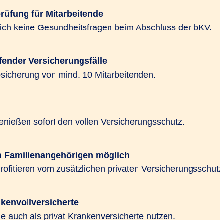
und kann mit Hilfen zur
niert werden.
rüfung für Mitarbeitende
zeichnet es sich durch L
zlich keine Gesundheitsfragen beim Abschluss der bKV.
ietet das R+V-Gesund­
Gesundheitsvorsorge wi
eben attraktiven
aus.
in entgeltfreien Zeiten,
fender Versicherungsfälle
bsicherung von mind. 10 Mitarbeitenden.
Jetzt beraten lassen
enießen sofort den vollen Versicherungsschutz.
n Familienangehörigen möglich
ofitieren vom zusätzlichen privaten Versicherungsschut
nkenvollversicherte
ie auch als privat Krankenversicherte nutzen.