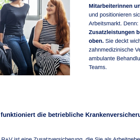
Mitarbeiterinnen un
und positionieren si
Arbeitsmarkt. Denn:
Zusatzleistungen 
oben.
Sie deckt wic
zahnmedizinische V
ambulante Behandlun
Teams.
 funktioniert die betriebliche Krankenversicher
R+V ist eine Zusatzversicherung, die Sie als Arbeitgebe