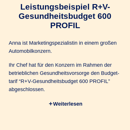
Leistungs­beispiel R+V-
Gesund­heits­budget 600
PROFIL
Anna ist Marketing­spezialistin in einem großen
Automobil­konzern.
Ihr Chef hat für den Konzern im Rahmen der
betrieblichen Gesundheitsvorsorge den Budget­
tarif “R+V-Gesund­heits­budget 600 PROFIL”
abgeschlossen.
Weiterlesen
Dadurch können Anna und die restliche
Belegschaft Gesundheitsleistungen flexibel so
nutzen, wie sie gerade benötigt werden.