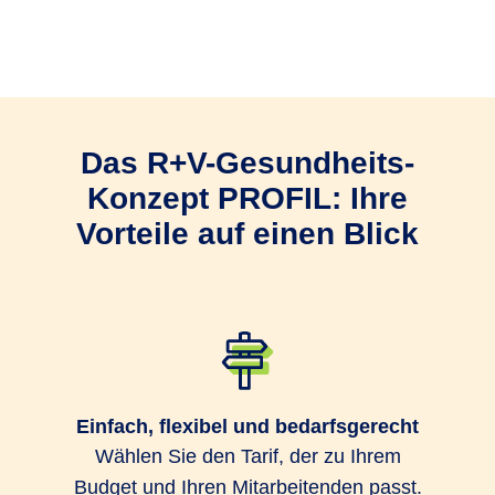
Als Arbeitgeber treffen Sie die
Entscheidung über die betriebliche
Krankenversicherung (bKV).
Sie bestimmen den
Das R+V-Gesund­heits­
Versicherungsschutz und zahlen die
Beiträge.
Konzept PROFIL: Ihre
Vorteile auf einen Blick
Ein Gruppenversicherungsvertrag mit
der R+V Krankenversicherung ist die
Basis für die bKV.
Sie können Ihre Mitarbeitenden einfach
und bequem über das
R+V-
Einfach, flexibel und bedarfsgerecht
Firmenportal Vorsorge
zum
Wählen Sie den Tarif, der zu Ihrem
Gruppenversicherungsvertrag
Budget und Ihren Mitarbeitenden passt.
anmelden