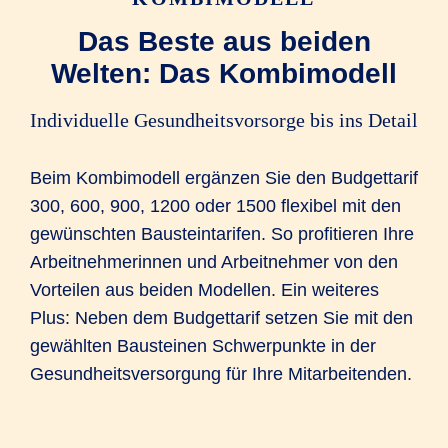
+ 1.484,00 EUR
behandlung
Das Beste aus beiden
Welten: Das Kombimodell
Zuzahlung für
einen 14-
tägigen
+ 140,00 EUR
Individuelle Gesundheitsvorsorge bis ins Detail
Kranken­haus­­
auf­enthalt
Beim Kombimodell ergänzen Sie den Budgettarif
300, 600, 900, 1200 oder 1500 flexibel mit den
Eigenanteil
= 2.041,00 EUR
gewünschten Bausteintarifen. So profitieren Ihre
Arbeitnehmerinnen und Arbeitnehmer von den
Klinik 1
Kli
R+V erstattet
PROFIL
PR
Vorteilen aus beiden Modellen. Ein weiteres
aus Tarif...
(K1OVP)
(K2
Plus: Neben dem Budgettarif setzen Sie mit den
gewählten Bausteinen Schwerpunkte in der
...einen Betrag
2.041,00 EUR
2.041
Gesundheitsversorgung für Ihre Mitarbeitenden.
von
Der Kran­ken­