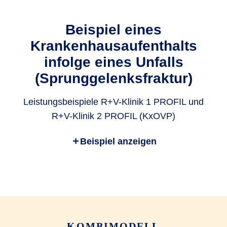
¹ Die GKV hat sich nicht an den Kosten beteiligt und andere
Beispiel eines
Kranken-Zusatz­versicherungen bestehen nicht. Einzelheiten
Krankenhausaufenthalts
zu den Leistungen entnehmen Sie bitte den geltenden Ver­
sicherungs­bedingungen.
infolge eines Unfalls
(Sprunggelenksfraktur)
Leistungsbeispiele R+V-Klinik 1 PROFIL und
R+V-Klinik 2 PROFIL (KxOVP)
Beispiel anzeigen
Kosten
Leistung
Unterkunft im
417,00 EUR
Zwei­bett­zimmer
Chefarzt­
KOMBIMODELL