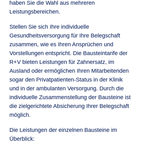
haben Sie die Wahl aus mehreren
Leistungsbereichen.
Stellen Sie sich Ihre individuelle
Gesundheitsversorgung für Ihre Belegschaft
zusammen, wie es Ihren Ansprüchen und
Vorstellungen entspricht. Die Bausteintarife der
R+V bieten Leistungen für Zahnersatz, im
Die Leistungen im Überblick
Ausland oder ermöglichen Ihren Mitarbeitenden
sogar den Privatpatienten-Status in der Klinik
und in der ambulanten Versorgung. Durch die
Rechnungs­
Leistu
Gesund­heits­
individuelle Zusammenstellung der Bausteine ist
betrag¹
R+V
leistungen
die zielgerichtete Absicherung Ihrer Belegschaft
möglich.
Professionelle
70,00 EUR
70,00
Zahnreinigung
Die Leistungen der einzelnen Bausteine im
Überblick: