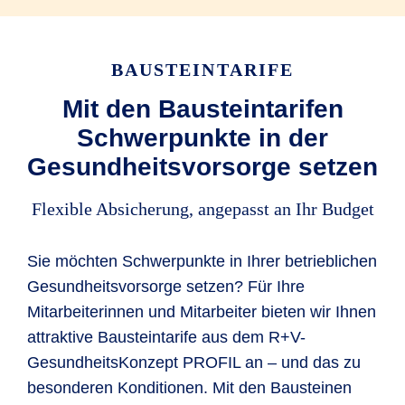
Letztes Jahr hatte Anna Rückenschmerzen und
hat daher das Budget für eine osteopathische
BAUSTEINTARIFE
Behandlung ausgegeben. In diesem Jahr hat sie
das Budget bisher gleich für mehrere Dinge
Mit den Bausteintarifen
genutzt, wie unter anderem die vom Arzt
Schwerpunkte in der
verordneten Schmerzmittel für ihren Rücken und
Gesundheitsvorsorge setzen
eine professionelle Zahnreinigung.
Flexible Absicherung, angepasst an Ihr Budget
Von den 600 EUR Jahresbudget bleibt nach
diesen Gesundheitsleistungen sogar noch
Sie möchten Schwerpunkte in Ihrer betrieblichen
etwas übrig.
Gesundheitsvorsorge setzen? Für Ihre
Mitarbeiterinnen und Mitarbeiter bieten wir Ihnen
attraktive Bausteintarife aus dem R+V-
GesundheitsKonzept PROFIL an – und das zu
besonderen Konditionen. Mit den Bausteinen