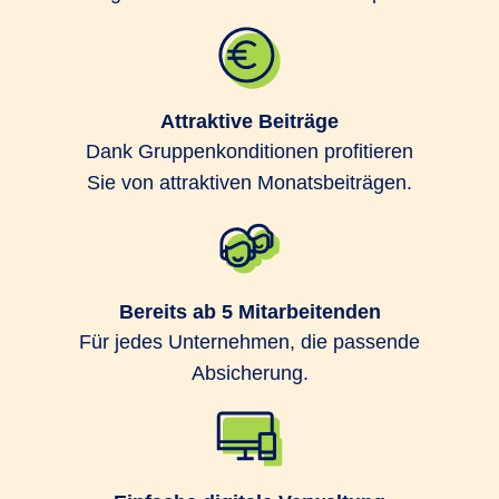
Die Leistungsabrechnung erfolgt direkt
zwischen uns und Ihren Mitarbeitenden,
ohne Aufwand für Sie.
Attraktive Beiträge
Dank Gruppenkonditionen profitieren
Der Abschluss eines
Sie von attraktiven Monatsbeiträgen.
Gruppenversicherungsvertrags ist
bereits ab 5 Mitarbeitenden möglich.
Ihre Mitarbeitenden müssen keine
Bereits ab 5 Mitarbeitenden
Gesundheitsfragen beantworten.
Für jedes Unternehmen, die passende
Absicherung.
Flexible Lösungen für eine betriebliche