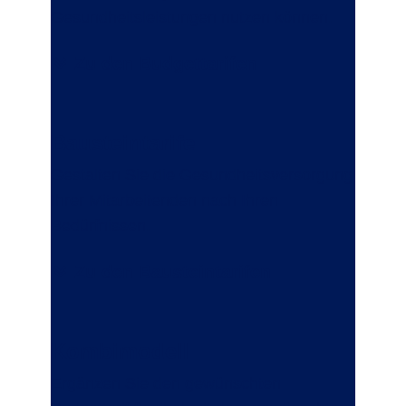
Gesundheitsleistungen nutzen können.
Zu den Budgettarifen
Bausteintarife
Gestalten Sie die Gesundheitsversorgung
Ihrer Mitarbeitenden nach Ihren
Bedürfnissen.
Zu den Bausteintarifen
Kombimodell
Ergänzen Sie den gewünschten