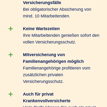
Versicherungsfälle
und Beitragsfreistellung in entgeltfreien Zeiten,
Bei obligatorischer Absicherung von
sind auch bereits laufende medizinische
mind. 10 Mitarbeitenden.
Behandlungen im Versicherungsschutz
eingeschlossen. Außerdem können Ihre
Keine Wartezeiten
Mitarbeitenden die Versicherung ohne
Ihre Mitarbeitenden genießen sofort den
Gesundheitsprüfung abschließen.
vollen Versicherungsschutz.
Das R+V-GesundheitsKonzept PROFIL bietet
Mitversicherung von
Schutz vor gravierenden finanziellen Lücken wie
Familienangehörigen möglich
zum Beispiel durch Leistungen für Zahnersatz
Familienangehörige profitieren vom
und Auslandsreisekrankenversicherung und
zusätzlichen privaten
kann mit Hilfen zur schnellen Genesung
Versicherungsschutz.
punkten. Daneben zeichnet es sich durch
Leistungen zur Förderung von
Auch für privat
Gesundheitsvorsorge wie Schutzimpfungen und
Krankenvollversicherte
Zahnvorsorge aus.