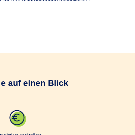
rsicherung (bKV).
is für die bKV.
e auf einen Blick
tal Vorsorge
zum
n, ohne Aufwand für Sie.