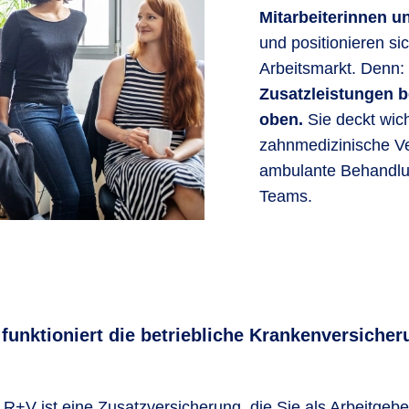
Mitarbeiterinnen un
und positionieren si
Arbeitsmarkt. Denn:
Zusatzleistungen 
oben.
Sie deckt wic
zahnmedizinische V
ambulante Behandlun
Teams.
 funktioniert die betriebliche Krankenversicher
R+V ist eine Zusatzversicherung, die Sie als Arbeitgebe