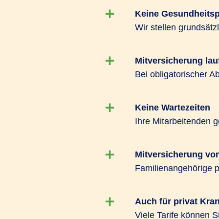
offenlässt, können beide Tarifarten kombi
Keine Gesundheitsp
Wir stellen grundsät
Für Unternehmen ab 10 Mitarbeitenden b
heits­Kon­zept PROFIL viele Highlights. N
Einheitsbeiträgen und Beitragsfreistellung 
Mitversicherung lau
Bei obligatorischer A
Keine Wartezeiten
Ihre Mitarbeitenden g
Mitversicherung vo
Familienangehörige pr
Auch für privat Kra
Viele Tarife können S