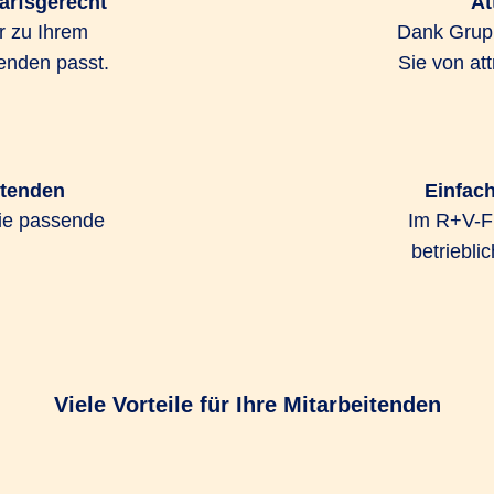
darfsgerecht
At
Gruppenversicherungsvertrags ist bereits ab 5 Mitarbeit
r zu Ihrem
Dank Grupp
enden passt.
Sie von at
müssen keine Gesundheitsfragen beantworten.
itenden
Einfach
ie passende
Im R+V-Fi
betriebli
Gesundheitsvorsorge, die
sind auch bereits laufe
derungen von
Versicherungsschutz ei
et Ihnen das R+V-
Mitarbeitenden die Vers
tet verschiedene
abschließen.
intarifen zur gezielten
Viele Vorteile für Ihre Mitarbeitenden
Das R+V-GesundheitsKon
ie Mitarbeitende ganz
gravierenden finanzielle
ene Gesundheitsleistungen
Leistungen für Zahnersa
hutz, der keine Wünsche