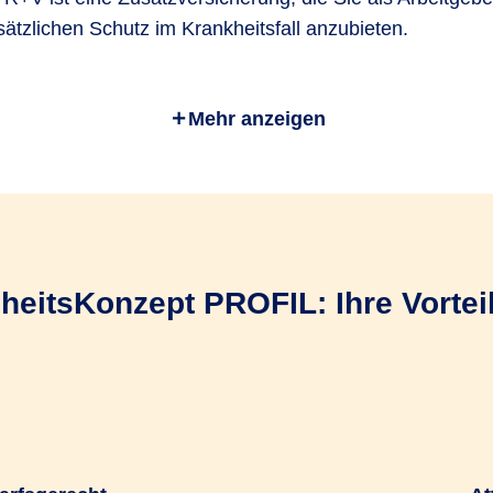
ätzlichen Schutz im Krankheitsfall anzubieten.
en Sie die Entscheidung über die betriebliche Krankenve
Mehr anzeigen
rsicherungsschutz und zahlen die Beiträge.
ungsvertrag mit der R+V Krankenversicherung ist die Bas
eits­Konzept PROFIL: Ihre Vorteil
rbeitenden einfach und bequem über das
R+V-Firmenpor
svertrag anmelden
ng erfolgt direkt zwischen uns und Ihren Mitarbeitende