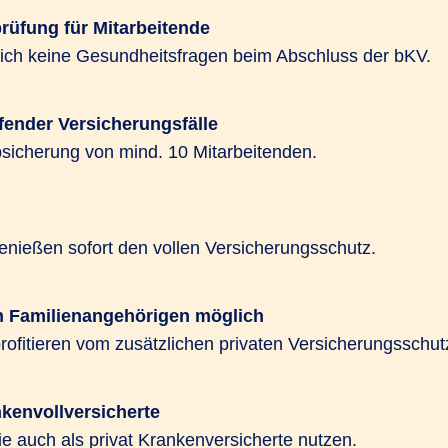
und kann mit Hilfen zur
niert werden.
rüfung für Mitarbeitende
zeichnet es sich durch L
zlich keine Gesundheitsfragen beim Abschluss der bKV.
ietet das R+V-Gesund­
Gesundheitsvorsorge wi
eben attraktiven
aus.
in entgeltfreien Zeiten,
fender Versicherungsfälle
bsicherung von mind. 10 Mitarbeitenden.
Jetzt beraten lassen
enießen sofort den vollen Versicherungsschutz.
n Familienangehörigen möglich
ofitieren vom zusätzlichen privaten Versicherungsschut
nkenvollversicherte
ie auch als privat Krankenversicherte nutzen.