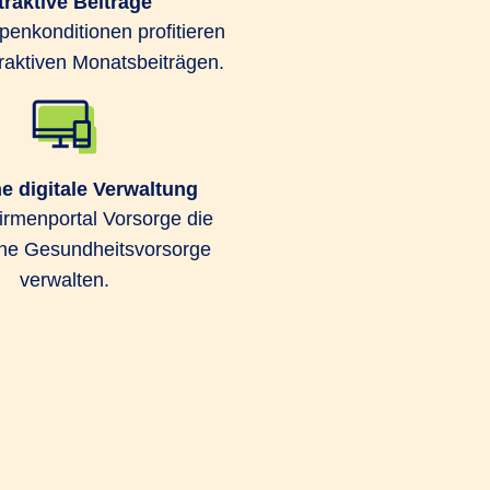
traktive Beiträge
enden möglich.
enkonditionen profitieren
traktiven Monatsbeiträgen.
e digitale Verwaltung
rmenportal Vorsorge die
che Gesundheitsvorsorge
nde medizinische Behandlungen im
verwalten.
ngeschlossen. Außerdem können Ihre
icherung ohne Gesundheitsprüfung
zept PROFIL bietet Schutz vor
n Lücken wie zum Beispiel durch
tz und Auslandsreisekrankenversicherung