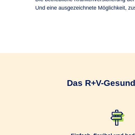
Und eine ausgezeichnete Möglichkeit, zus
Als Arbeitgeber treff
Sie bestimmen den Ve
Ein Gruppenversicher
Das R+V-Gesund­h
Sie können Ihre Mita
Gruppenversicherung
Die Leistungsabrechnu