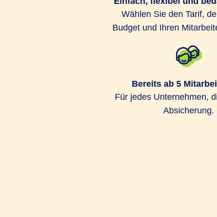
Einfach, flexibel und be
Der Abschluss eines 
Wählen Sie den Tarif, de
Budget und Ihren Mitarbeit
Ihre Mitarbeitenden 
Bereits ab 5 Mitarbe
Für jedes Unternehmen, d
Absicherung.
Flexible Lösungen für eine betriebliche 
speziell auf die unterschiedlichen Anfor
Unternehmen zugeschnitten ist, das biet
Gesund­heits­Kon­zept PROFIL. Es beinhal
Tarifoptionen. Dazu gehören neben Bauste
Schwerpunktsetzung auch Budgettarife, d
individuell jedes Jahr neu für verschied
nutzen können. Für einen Gesundheitssc