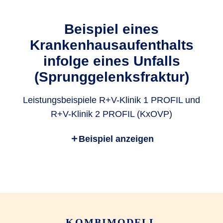
¹ Die GKV hat sich nicht an den Kosten beteiligt und andere
Beispiel eines
Kranken-Zusatz­versicherungen bestehen nicht. Einzelheiten
Krankenhausaufenthalts
zu den Leistungen entnehmen Sie bitte den geltenden Ver­
sicherungs­bedingungen.
infolge eines Unfalls
(Sprunggelenksfraktur)
Leistungsbeispiele R+V-Klinik 1 PROFIL und
R+V-Klinik 2 PROFIL (KxOVP)
Beispiel anzeigen
Kosten
Leistung
Unterkunft im
417,00 EUR
Zwei­bett­zimmer
Chefarzt­
KOMBIMODELL