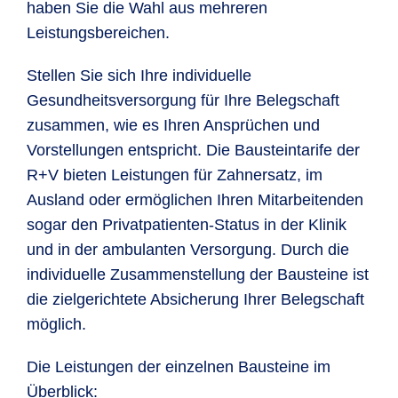
haben Sie die Wahl aus mehreren
Leistungsbereichen.
Stellen Sie sich Ihre individuelle
Gesundheitsversorgung für Ihre Belegschaft
zusammen, wie es Ihren Ansprüchen und
Vorstellungen entspricht. Die Bausteintarife der
R+V bieten Leistungen für Zahnersatz, im
Die Leistungen im Überblick
Ausland oder ermöglichen Ihren Mitarbeitenden
sogar den Privatpatienten-Status in der Klinik
und in der ambulanten Versorgung. Durch die
Rechnungs­
Leistu
Gesund­heits­
individuelle Zusammenstellung der Bausteine ist
betrag¹
R+V
leistungen
die zielgerichtete Absicherung Ihrer Belegschaft
möglich.
Professionelle
70,00 EUR
70,00
Zahnreinigung
Die Leistungen der einzelnen Bausteine im
Überblick: