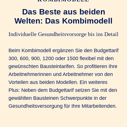
+ 1.484,00 EUR
behandlung
Das Beste aus beiden
Welten: Das Kombimodell
Zuzahlung für
einen 14-
tägigen
+ 140,00 EUR
Individuelle Gesundheitsvorsorge bis ins Detail
Kranken­haus­­
auf­enthalt
Beim Kombimodell ergänzen Sie den Budgettarif
300, 600, 900, 1200 oder 1500 flexibel mit den
Eigenanteil
= 2.041,00 EUR
gewünschten Bausteintarifen. So profitieren Ihre
Arbeitnehmerinnen und Arbeitnehmer von den
Klinik 1
Kli
R+V erstattet
PROFIL
PR
Vorteilen aus beiden Modellen. Ein weiteres
aus Tarif...
(K1OVP)
(K2
Plus: Neben dem Budgettarif setzen Sie mit den
gewählten Bausteinen Schwerpunkte in der
...einen Betrag
2.041,00 EUR
2.041
Gesundheitsversorgung für Ihre Mitarbeitenden.
von
Der Kran­ken­