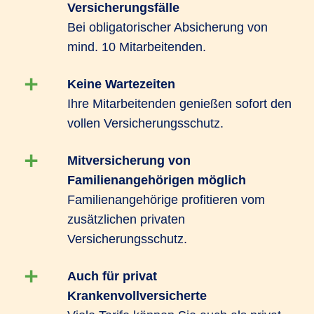
Versicherungsfälle
und Beitragsfreistellung in entgeltfreien Zeiten,
Bei obligatorischer Absicherung von
sind auch bereits laufende medizinische
mind. 10 Mitarbeitenden.
Behandlungen im Versicherungsschutz
eingeschlossen. Außerdem können Ihre
Keine Wartezeiten
Mitarbeitenden die Versicherung ohne
Ihre Mitarbeitenden genießen sofort den
Gesundheitsprüfung abschließen.
vollen Versicherungsschutz.
Das R+V-GesundheitsKonzept PROFIL bietet
Mitversicherung von
Schutz vor gravierenden finanziellen Lücken wie
Familienangehörigen möglich
zum Beispiel durch Leistungen für Zahnersatz
Familienangehörige profitieren vom
und Auslandsreisekrankenversicherung und
zusätzlichen privaten
kann mit Hilfen zur schnellen Genesung
Versicherungsschutz.
punkten. Daneben zeichnet es sich durch
Leistungen zur Förderung von
Auch für privat
Gesundheitsvorsorge wie Schutzimpfungen und
Krankenvollversicherte
Zahnvorsorge aus.