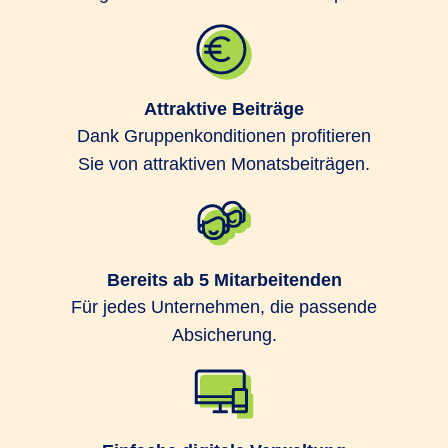
Die Leistungsabrechnung erfolgt direkt
zwischen uns und Ihren Mitarbeitenden,
ohne Aufwand für Sie.
Attraktive Beiträge
Dank Gruppenkonditionen profitieren
Der Abschluss eines
Sie von attraktiven Monatsbeiträgen.
Gruppenversicherungsvertrags ist
bereits ab 5 Mitarbeitenden möglich.
Ihre Mitarbeitenden müssen keine
Bereits ab 5 Mitarbeitenden
Gesundheitsfragen beantworten.
Für jedes Unternehmen, die passende
Absicherung.
Flexible Lösungen für eine betriebliche