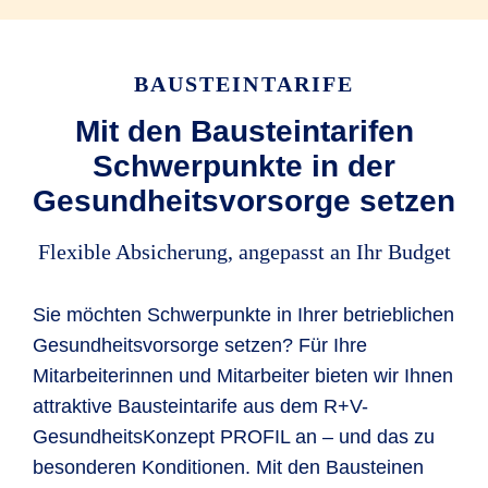
Letztes Jahr hatte Anna Rückenschmerzen und
hat daher das Budget für eine osteopathische
BAUSTEINTARIFE
Behandlung ausgegeben. In diesem Jahr hat sie
das Budget bisher gleich für mehrere Dinge
Mit den Bausteintarifen
genutzt, wie unter anderem die vom Arzt
Schwerpunkte in der
verordneten Schmerzmittel für ihren Rücken und
Gesundheitsvorsorge setzen
eine professionelle Zahnreinigung.
Flexible Absicherung, angepasst an Ihr Budget
Von den 600 EUR Jahresbudget bleibt nach
diesen Gesundheitsleistungen sogar noch
Sie möchten Schwerpunkte in Ihrer betrieblichen
etwas übrig.
Gesundheitsvorsorge setzen? Für Ihre
Mitarbeiterinnen und Mitarbeiter bieten wir Ihnen
attraktive Bausteintarife aus dem R+V-
GesundheitsKonzept PROFIL an – und das zu
besonderen Konditionen. Mit den Bausteinen