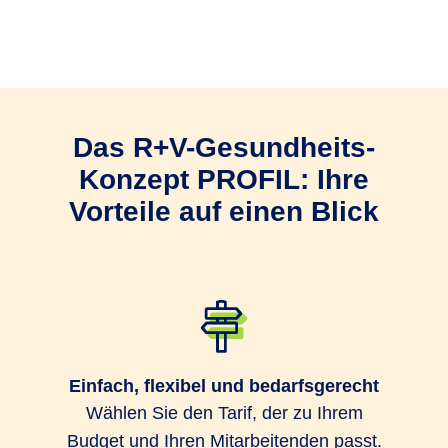
Als Arbeitgeber treffen Sie die
Entscheidung über die betriebliche
Krankenversicherung (bKV).
Sie bestimmen den
Das R+V-Gesund­heits­
Versicherungsschutz und zahlen die
Beiträge.
Konzept PROFIL: Ihre
Vorteile auf einen Blick
Ein Gruppenversicherungsvertrag mit
der R+V Krankenversicherung ist die
Basis für die bKV.
Sie können Ihre Mitarbeitenden einfach
und bequem über das
R+V-
Einfach, flexibel und bedarfsgerecht
Firmenportal Vorsorge
zum
Wählen Sie den Tarif, der zu Ihrem
Gruppenversicherungsvertrag
Budget und Ihren Mitarbeitenden passt.
anmelden