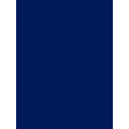
Gesundheitsleistungen nutzen können.
Zu den Budgettarifen
Bausteintarife
Gestalten Sie die Gesundheitsversorgung
Ihrer Mitarbeitenden nach Ihren
Bedürfnissen.
Zu den Bausteintarifen
Kombimodell
Ergänzen Sie den gewünschten