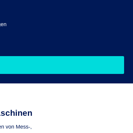
gen
aschinen
en von Mess-,