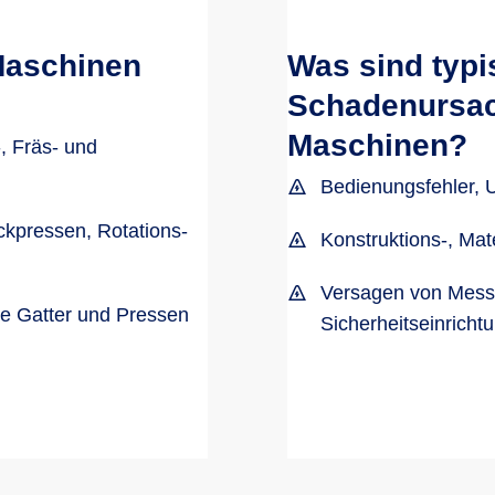
Maschinen
Was sind typ
Schadenursach
Maschinen?
, Fräs- und
Bedienungsfehler, U
ckpressen, Rotations-
Konstruktions-, Mat
Versagen von Mess-
e Gatter und Pressen
Sicherheitseinricht