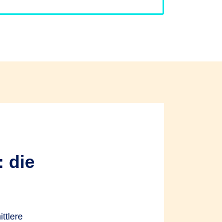
 die
ttlere