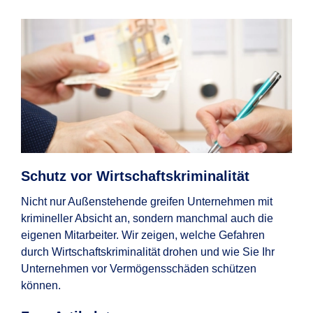
Schutz vor Wirtschafts­kriminalität
Wi
Cy
Nicht nur Außenstehende greifen Unternehmen mit
krimineller Absicht an, sondern manchmal auch die
Imm
eigenen Mitarbeiter. Wir zeigen, welche Gefahren
heut
durch Wirtschaftskriminalität drohen und wie Sie Ihr
mit 
Unternehmen vor Vermögensschäden schützen
Vor
können.
kön