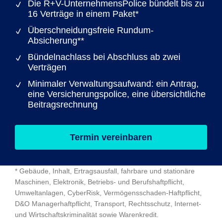
Die R+V-UnternehmensPolice bündelt bis zu
16 Verträge in einem Paket*
Überschneidungsfreie Rundum-
Absicherung**
Bündelnachlass bei Abschluss ab zwei
Verträgen
Minimaler Verwaltungsaufwand: ein Antrag,
eine Versicherungspolice, eine übersichtliche
Beitragsrechnung
Termin vereinbaren
* Gebäude, Inhalt, Ertragsausfall, fahrbare und stationäre
Maschinen, Elektronik, Betriebs- und Berufshaftpflicht,
Umweltanlagen, CyberRisk, Vermögensschaden-Haftpflicht,
D&O Managerhaftpflicht, Transport, Rechtsschutz, Internet-
und Wirtschaftskriminalität sowie Warenkredit.