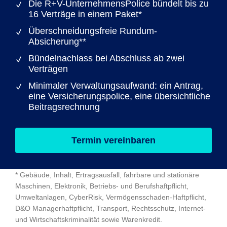
Die R+V-UnternehmensPolice bündelt bis zu
16 Verträge in einem Paket*
Überschneidungsfreie Rundum-
Absicherung**
Bündelnachlass bei Abschluss ab zwei
Verträgen
Minimaler Verwaltungsaufwand: ein Antrag,
eine Versicherungspolice, eine übersichtliche
Beitragsrechnung
Termin vereinbaren
* Gebäude, Inhalt, Ertragsausfall, fahrbare und stationäre
Maschinen, Elektronik, Betriebs- und Berufshaftpflicht,
Umweltanlagen, CyberRisk, Vermögensschaden-Haftpflicht,
D&O Managerhaftpflicht, Transport, Rechtsschutz, Internet-
und Wirtschaftskriminalität sowie Warenkredit.