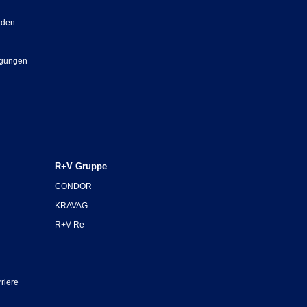
nden
ngungen
R+V Gruppe
CONDOR
KRAVAG
R+V Re
riere