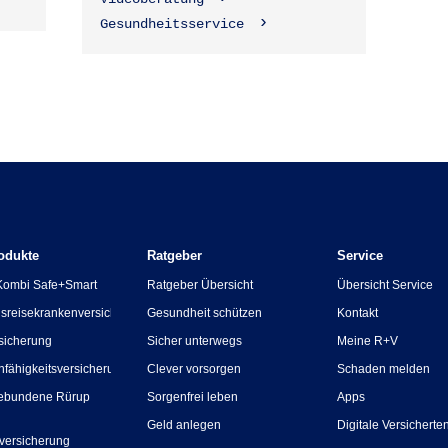
Gesundheitsservice
odukte
Ratgeber
Service
Kombi Safe+Smart
Ratgeber Übersicht
Übersicht Service
sreisekrankenversicherung
Gesundheit schützen
Kontakt
sicherung
Sicher unterwegs
Meine R+V
nfähigkeitsversicherung
Clever vorsorgen
Schaden melden
ebundene Rürup
Sorgenfrei leben
Apps
Geld anlegen
Digitale Versicherte
versicherung