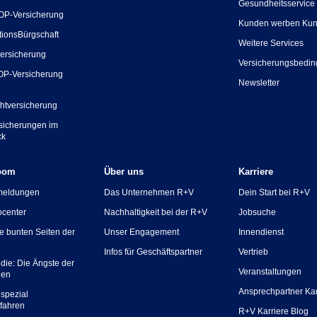
Gesundheitsservice
OP-Versicherung
Kunden werben Ku
tionsBürgschaft
Weitere Services
ersicherung
Versicherungsbedi
OP-Versicherung
Newsletter
chtversicherung
rsicherungen im
ck
oom
Über uns
Karriere
meldungen
Das Unternehmen R+V
Dein Start bei R+V
ocenter
Nachhaltigkeit bei der R+V
Jobsuche
ie bunten Seiten der
Unser Engagement
Innendienst
Infos für Geschäftspartner
Vertrieb
die: Die Ängste der
Veranstaltungen
hen
Ansprechpartner Kar
spezial
fahren
R+V Karriere Blog