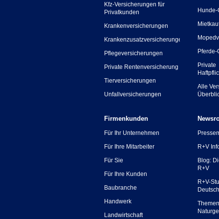
Kfz-Versicherungen für
Hunde-
Privatkunden
Mietkau
Krankenversicherungen
Mopedv
Krankenzusatzversicherungen
Pferde-
Pflegeversicherungen
Private
Private Rentenversicherung
Haftpfli
Tierversicherungen
Alle Ve
Unfallversicherungen
Überbli
Firmenkunden
Newsr
Für Ihr Unternehmen
Presse
Für Ihre Mitarbeiter
R+V Inf
Für Sie
Blog: D
R+V
Für Ihre Kunden
R+V-Stu
Baubranche
Deutsc
Handwerk
Themen
Naturge
Landwirtschaft