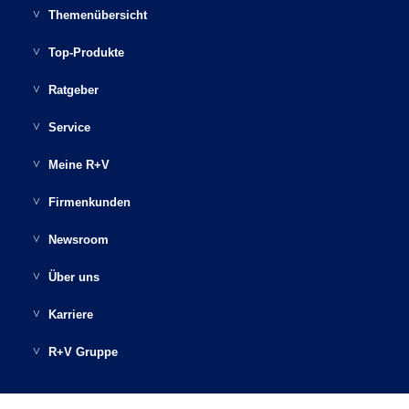
Themenübersicht
Möglichkeiten der Altersvorsorge
Top-Produkte
Haus & Wohnung
AnsparKombi Safe+Smart
Ratgeber
Einkommensvorsorge & Familie
Auslandsreisekrankenversicherung
Ratgeber Übersicht
Service
Elektronikversicherungen
Autoversicherung
Gesundheit schützen
Übersicht Service
Meine R+V
Haftpflichtversicherungen
Berufsunfähigkeitsversicherung
Sicher unterwegs
Kontakt
Vertragsübersicht
Firmenkunden
Kfz-Versicherungen für Privatkunden
Fondsgebundene Rürup Rente
Clever vorsorgen
Meine R+V
Services
Für Ihr Unternehmen
Newsroom
Krankenversicherungen
Hausratversicherung
Sorgenfrei leben
Schaden melden
Postfach
Für Ihre Mitarbeiter
Pressemeldungen
Über uns
Krankenzusatzversicherungen
Hunde-OP-Versicherung
Geld anlegen
Apps
Schadenübersicht
Für Sie
R+V Infocenter
Das Unternehmen R+V
Pflegeversicherungen
Karriere
MietkautionsBürgschaft
Digitale Versichertenkarte
Mein Profil
Für Ihre Kunden
Blog: Die bunten Seiten der R+V
Nachhaltigkeit bei der R+V
Private Rentenversicherung
Dein Start bei R+V
Mopedversicherung
R+V Gruppe
Gesundheitsservice
Baubranche
R+V-Studie: Die Ängste der Deutschen
Unser Engagement
Tierversicherungen
Jobsuche
Pferde-OP-Versicherung
CONDOR
Kunden werben Kunden
Handwerk
Themenspezial Naturgefahren